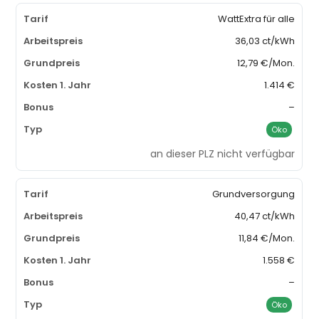
WattExtra für alle
36,03 ct/kWh
12,79 €/Mon.
1.414 €
–
Öko
an dieser PLZ nicht verfügbar
Grundversorgung
40,47 ct/kWh
11,84 €/Mon.
1.558 €
–
Öko