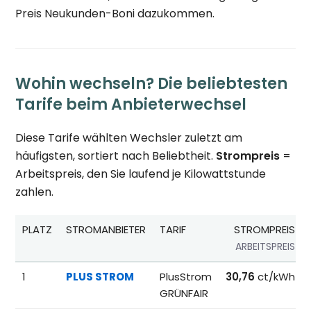
Preis Neukunden-Boni dazukommen.
Wohin wechseln? Die beliebtesten
Tarife beim Anbieterwechsel
Diese Tarife wählten Wechsler zuletzt am
häufigsten, sortiert nach Beliebtheit.
Strompreis
=
Arbeitspreis, den Sie laufend je Kilowattstunde
zahlen.
PLATZ
STROMANBIETER
TARIF
STROMPREIS
ARBEITSPREIS
Beliebteste Tarife beim Anbieterwechsel; Referenzpreise fü
1
PLUS STROM
PlusStrom
30,76
ct/kWh
GRÜNFAIR