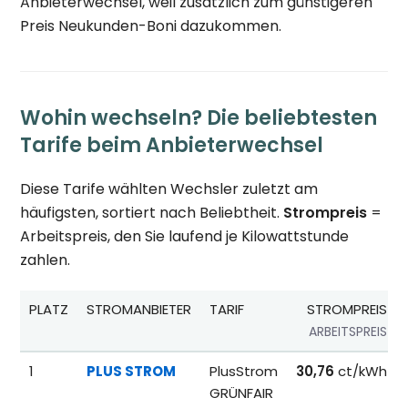
Anbieterwechsel, weil zusätzlich zum günstigeren
Preis Neukunden-Boni dazukommen.
Wohin wechseln? Die beliebtesten
Tarife beim Anbieterwechsel
Diese Tarife wählten Wechsler zuletzt am
häufigsten, sortiert nach Beliebtheit.
Strompreis
=
Arbeitspreis, den Sie laufend je Kilowattstunde
zahlen.
PLATZ
STROMANBIETER
TARIF
STROMPREIS
ARBEITSPREIS
Beliebteste Tarife beim Anbieterwechsel; Referenzpreise fü
1
PLUS STROM
PlusStrom
30,76
ct/kWh
GRÜNFAIR