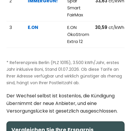
2
IMMERGRÜN!
Spar
33,63
ct/kWh
Smart
FairMax
3
E.ON
E.ON
30,59
ct/kWh
ÖkoStrom
Extra 12
* Referenzpreis Berlin (PLZ 10115), 3.500 kWh/Jahr, erstes
Jahr inklusive Boni, Stand 01.07.2026. Ob diese Tarife an
Ihrer Adresse verfügbar und wirklich günstiger als rhenag
sind, hängt von Ihrer Postleitzahl ab.
Der Wechsel selbst ist kostenlos, die Kündigung
übernimmt der neue Anbieter, und eine
Versorgungslücke ist gesetzlich ausgeschlossen.
Vergleichen Sie Ihre Ersparnis