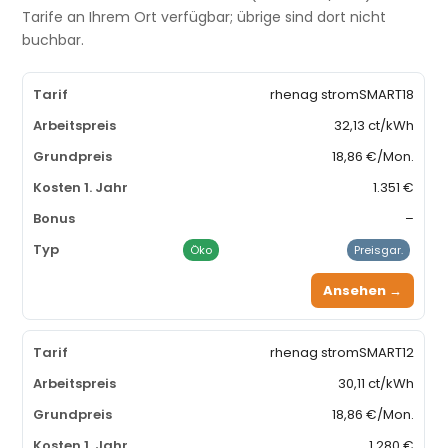
Tarife an Ihrem Ort verfügbar; übrige sind dort nicht
buchbar.
rhenag stromSMART18
32,13 ct/kWh
18,86 €/Mon.
1.351 €
–
Öko
Preisgar.
Ansehen →
rhenag stromSMART12
30,11 ct/kWh
18,86 €/Mon.
1.280 €