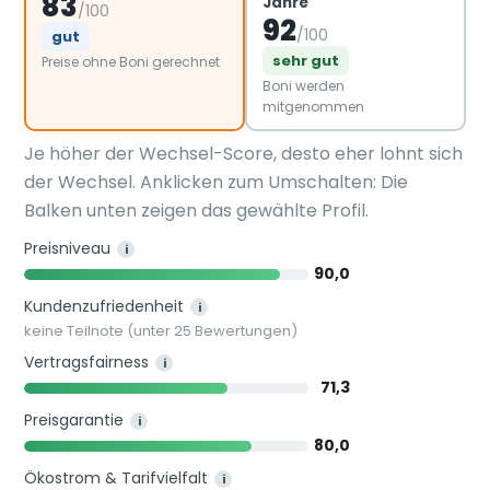
83
Jahre
/100
92
/100
gut
sehr gut
Preise ohne Boni gerechnet
Boni werden
mitgenommen
Je höher der Wechsel-Score, desto eher lohnt sich
der Wechsel. Anklicken zum Umschalten: Die
Balken unten zeigen das gewählte Profil.
Preisniveau
i
90,0
Kundenzufriedenheit
i
keine Teilnote (unter 25 Bewertungen)
Vertragsfairness
i
71,3
Preisgarantie
i
80,0
Ökostrom & Tarifvielfalt
i