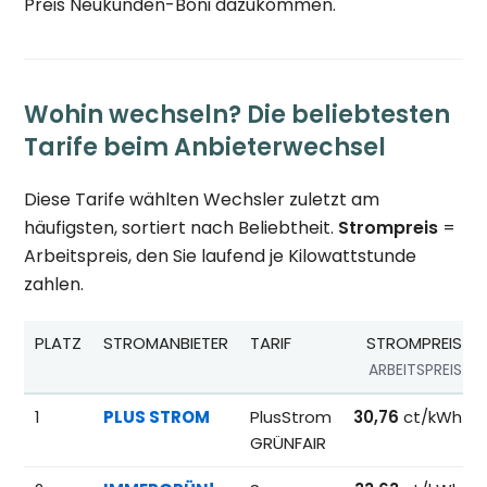
Preis Neukunden-Boni dazukommen.
Wohin wechseln? Die beliebtesten
Tarife beim Anbieterwechsel
Diese Tarife wählten Wechsler zuletzt am
häufigsten, sortiert nach Beliebtheit.
Strompreis
=
Arbeitspreis, den Sie laufend je Kilowattstunde
zahlen.
PLATZ
STROMANBIETER
TARIF
STROMPREIS
ARBEITSPREIS
Beliebteste Tarife beim Anbieterwechsel; Referenzpreise fü
1
PLUS STROM
PlusStrom
30,76
ct/kWh
GRÜNFAIR