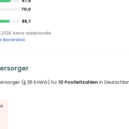
87,5
70,0
86,7
8.2026. Keine redaktionelle
r Bestenliste
.
ersorger
versorger (§ 36 EnWG) für
10 Postleitzahlen
in Deutschlan
TH