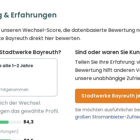
g & Erfahrungen
ie unseren Wechsel-Score, die datenbasierte Bewertung n
ke Bayreuth direkt hier bewerten.
 Stadtwerke Bayreuth?
Sind oder waren Sie Ku
Teilen Sie Ihre Erfahrung: 
 alle 1–2 Jahre
Bewertung hilft anderen 
unsere unabhängige Zufrie
n mitgenommen
Stadtwerke Bayreuth j
sich der Wechsel.
Sie möchten ausführlicher b
gen das gewählte Profil.
großen Stromanbieter-Zufri
84,3
ertungen)