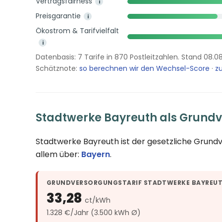
Vertragsfairness
i
Preisgarantie
i
Ökostrom & Tarifvielfalt
i
Datenbasis: 7 Tarife in 870 Postleitzahlen. Stand 08.0
Schätznote:
so berechnen wir den Wechsel-Score
·
zu
Stadtwerke Bayreuth als Grundv
Stadtwerke Bayreuth ist der gesetzliche Grund
allem über:
Bayern
.
GRUNDVERSORGUNGSTARIF STADTWERKE BAYREU
33,28
ct/kWh
1.328 €/Jahr (3.500 kWh Ø)