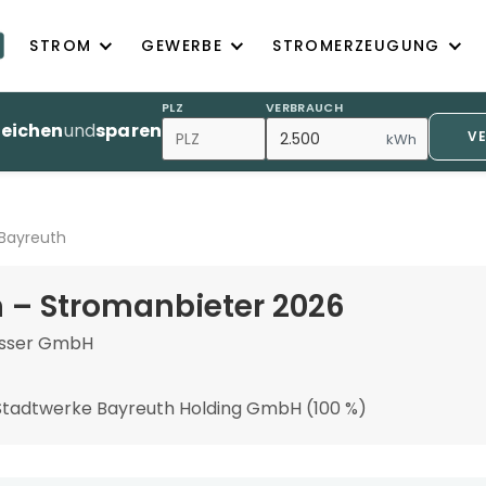
STROM
GEWERBE
STROMERZEUGUNG
PLZ
VERBRAUCH
leichen
und
sparen
V
kWh
Bayreuth
 – Stromanbieter 2026
asser GmbH
 Stadtwerke Bayreuth Holding GmbH (100 %)