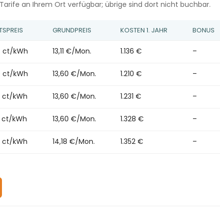
Tarife an Ihrem Ort verfügbar; übrige sind dort nicht buchbar.
TSPREIS
GRUNDPREIS
KOSTEN 1. JAHR
BONUS
7 ct/kWh
13,11 €/Mon.
1.136 €
–
0 ct/kWh
13,60 €/Mon.
1.210 €
–
0 ct/kWh
13,60 €/Mon.
1.231 €
–
8 ct/kWh
13,60 €/Mon.
1.328 €
–
6 ct/kWh
14,18 €/Mon.
1.352 €
–