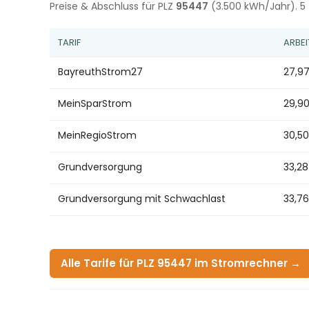
Preise & Abschluss für PLZ
95447
(3.500 kWh/Jahr). 5 
TARIF
ARBEI
BayreuthStrom27
27,9
MeinSparStrom
29,9
MeinRegioStrom
30,5
Grundversorgung
33,2
Grundversorgung mit Schwachlast
33,7
Alle Tarife für PLZ 95447 im Stromrechner →