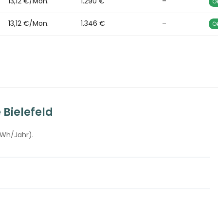
13,12 €/Mon.
1.290 €
–
Ö
13,12 €/Mon.
1.346 €
–
Ö
 Bielefeld
kWh/Jahr).