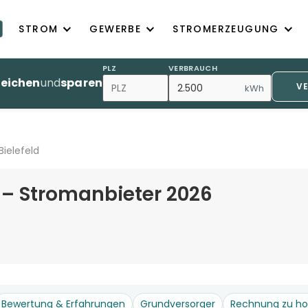
STROM
GEWERBE
STROMERZEUGUNG
PLZ
VERBRAUCH
leichen
und
sparen
V
kWh
Bielefeld
 – Stromanbieter 2026
Bewertung & Erfahrungen
Grundversorger
Rechnung zu h