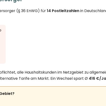
versorger (§ 36 EnWG) für
14 Postleitzahlen
in Deutschlan
D
pflichtet, alle Haushaltskunden im Netzgebiet zu allgemei
lternative Tarife am Markt. Ein Wechsel spart Ø
416 €/Ja
 Gebiet?