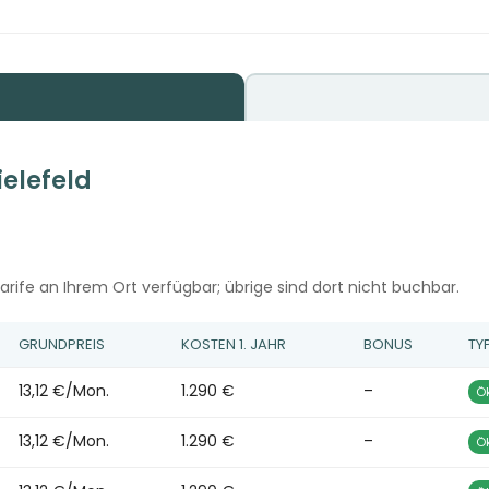
ielefeld
rife an Ihrem Ort verfügbar; übrige sind dort nicht buchbar.
GRUNDPREIS
KOSTEN 1. JAHR
BONUS
TY
13,12 €/Mon.
1.290 €
–
Ö
13,12 €/Mon.
1.290 €
–
Ö