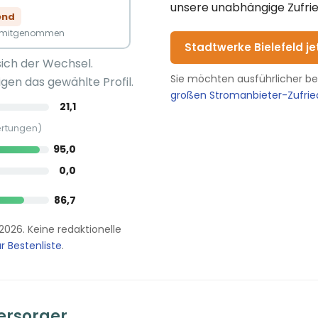
unsere unabhängige Zufrie
end
n mitgenommen
Stadtwerke Bielefeld j
sich der Wechsel.
Sie möchten ausführlicher b
gen das gewählte Profil.
großen Stromanbieter-Zufri
21,1
ertungen)
95,0
0,0
86,7
.2026. Keine redaktionelle
r Bestenliste
.
ersorger