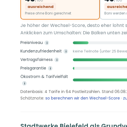
ausreichend
ausreich
Preise ohne Boni gerechnet
Boni werde
Je höher der Wechsel-Score, desto eher lohnt 
Anklicken zum Umschalten: Die Balken unten zei
Preisniveau
i
Kundenzufriedenheit
keine Teilnote (unter 25 Bew
i
Vertragsfairness
i
Preisgarantie
i
Ökostrom & Tarifvielfalt
i
Datenbasis: 4 Tarife in 64 Postleitzahlen. Stand 06.08
Schätznote:
so berechnen wir den Wechsel-Score
·
zu
Stadtwerke Bielefeld als Grundv