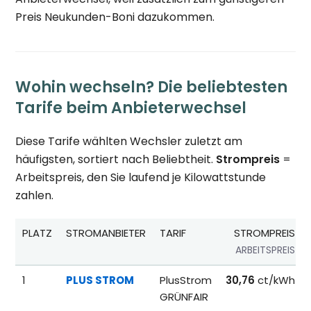
Preis Neukunden-Boni dazukommen.
Wohin wechseln? Die beliebtesten
Tarife beim Anbieterwechsel
Diese Tarife wählten Wechsler zuletzt am
häufigsten, sortiert nach Beliebtheit.
Strompreis
=
Arbeitspreis, den Sie laufend je Kilowattstunde
zahlen.
PLATZ
STROMANBIETER
TARIF
STROMPREIS
ARBEITSPREIS
Beliebteste Tarife beim Anbieterwechsel; Referenzpreise fü
1
PLUS STROM
PlusStrom
30,76
ct/kWh
GRÜNFAIR