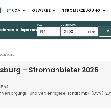
STROM
GEWERBE
STROMERZEUGUNG
PLZ
VERBRAUCH
leichen
und
sparen
V
kWh
Duisburg
sburg – Stromanbieter 2026
 1854
r Versorgungs- und Verkehrsgesellschaft mbH (DVV), 2