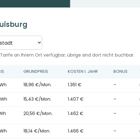
Duisburg
Tarife an Ihrem Ort verfügbar; übrige sind dort nicht buchbar.
IS
GRUNDPREIS
KOSTEN 1. JAHR
BONUS
kWh
18,96 €/Mon.
1.361 €
–
kWh
15,43 €/Mon.
1.407 €
–
kWh
20,56 €/Mon.
1.462 €
–
kWh
18,14 €/Mon.
1.466 €
–