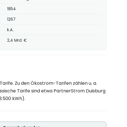
1854
1267
k.A.
2,4 Mrd. €
rife. Zu den Ökostrom-Tarifen zählen u. a.
assische Tarife sind etwa PartnerStrom Duisburg
 3.500 kWh).