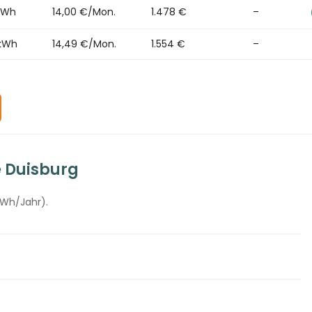
kWh
14,00 €/Mon.
1.478 €
–
/kWh
14,49 €/Mon.
1.554 €
–
e Duisburg
kWh/Jahr).