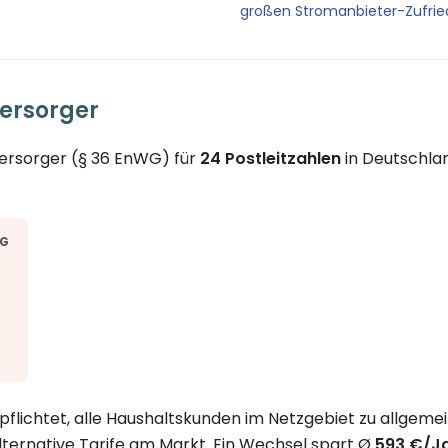
großen Stromanbieter-Zufri
ersorger
versorger (§ 36 EnWG) für
24 Postleitzahlen
in Deutschlan
RG
flichtet, alle Haushaltskunden im Netzgebiet zu allgemei
lternative Tarife am Markt. Ein Wechsel spart Ø
593 €/J