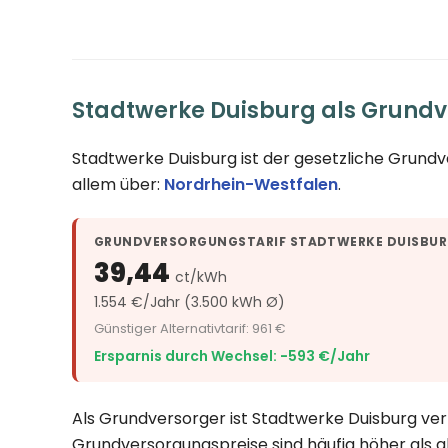
Stadtwerke Duisburg als Grundv
Stadtwerke Duisburg ist der gesetzliche Grund
allem über:
Nordrhein-Westfalen
.
GRUNDVERSORGUNGSTARIF STADTWERKE DUISBU
39,44
ct/kWh
1.554 €/Jahr (3.500 kWh Ø)
Günstiger Alternativtarif: 961 €
Ersparnis durch Wechsel: −593 €/Jahr
Als Grundversorger ist Stadtwerke Duisburg verp
Grundversorgungspreise sind häufig höher als a