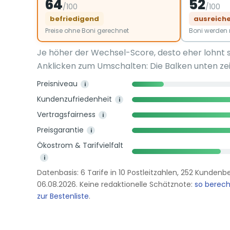
64
52
/100
/100
befriedigend
ausreich
Preise ohne Boni gerechnet
Boni werde
Je höher der Wechsel-Score, desto eher lohnt 
Anklicken zum Umschalten: Die Balken unten zei
Preisniveau
i
Kundenzufriedenheit
i
Vertragsfairness
i
Preisgarantie
i
Ökostrom & Tarifvielfalt
i
Datenbasis: 6 Tarife in 10 Postleitzahlen, 252 Kunden
06.08.2026. Keine redaktionelle Schätznote:
so berec
zur Bestenliste
.