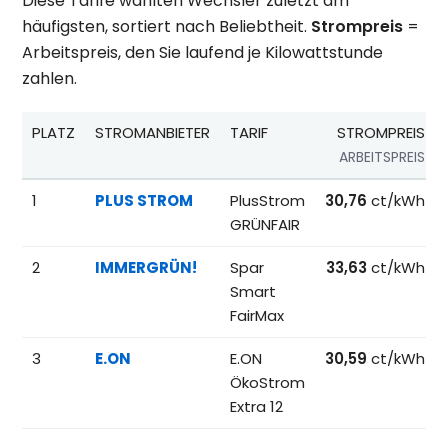
Diese Tarife wählten Wechsler zuletzt am
häufigsten, sortiert nach Beliebtheit.
Strompreis
=
Arbeitspreis, den Sie laufend je Kilowattstunde
zahlen.
PLATZ
STROMANBIETER
TARIF
STROMPREIS
ARBEITSPREIS
Beliebteste Tarife beim Anbieterwechsel; Referenzpreise fü
1
PLUS STROM
PlusStrom
30,76
ct/kWh
GRÜNFAIR
2
IMMERGRÜN!
Spar
33,63
ct/kWh
Smart
FairMax
3
E.ON
E.ON
30,59
ct/kWh
ÖkoStrom
Extra 12