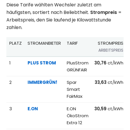
Diese Tarife wählten Wechsler zuletzt am
häufigsten, sortiert nach Beliebtheit.
Strompreis
=
Arbeitspreis, den Sie laufend je Kilowattstunde
zahlen.
PLATZ
STROMANBIETER
TARIF
STROMPREIS
ARBEITSPREIS
Beliebteste Tarife beim Anbieterwechsel; Referenzpreise fü
1
PLUS STROM
PlusStrom
30,76
ct/kWh
GRÜNFAIR
2
IMMERGRÜN!
Spar
33,63
ct/kWh
Smart
FairMax
3
E.ON
E.ON
30,59
ct/kWh
ÖkoStrom
Extra 12