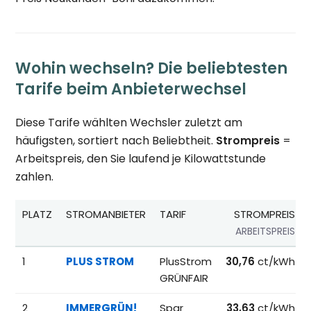
Wohin wechseln? Die beliebtesten
Tarife beim Anbieterwechsel
Diese Tarife wählten Wechsler zuletzt am
häufigsten, sortiert nach Beliebtheit.
Strompreis
=
Arbeitspreis, den Sie laufend je Kilowattstunde
zahlen.
PLATZ
STROMANBIETER
TARIF
STROMPREIS
ARBEITSPREIS
Beliebteste Tarife beim Anbieterwechsel; Referenzpreise fü
1
PLUS STROM
PlusStrom
30,76
ct/kWh
GRÜNFAIR
2
IMMERGRÜN!
Spar
33,63
ct/kWh