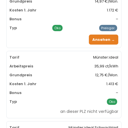
14,97 €/Mon.
1.172 €
–
Öko
Preisgar.
Ansehen →
Münster:ideal
35,99 ct/kWh
12,75 €/Mon.
1.413 €
–
Öko
an dieser PLZ nicht verfügbar
Münster:ideal Schwachlast