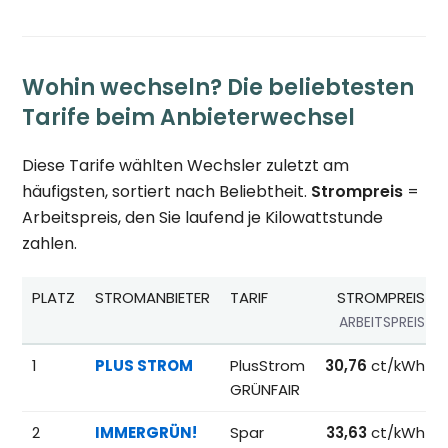
Wohin wechseln? Die beliebtesten
Tarife beim Anbieterwechsel
Diese Tarife wählten Wechsler zuletzt am
häufigsten, sortiert nach Beliebtheit.
Strompreis
=
Arbeitspreis, den Sie laufend je Kilowattstunde
zahlen.
PLATZ
STROMANBIETER
TARIF
STROMPREIS
ARBEITSPREIS
Beliebteste Tarife beim Anbieterwechsel; Referenzpreise fü
1
PLUS STROM
PlusStrom
30,76
ct/kWh
GRÜNFAIR
2
IMMERGRÜN!
Spar
33,63
ct/kWh