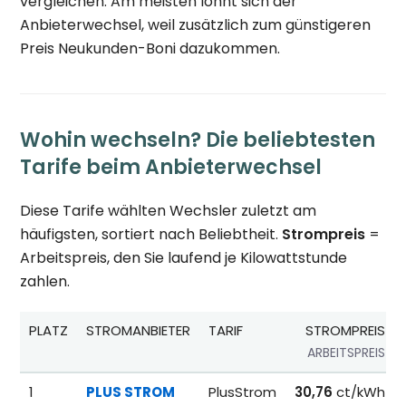
vergleichen. Am meisten lohnt sich der
Anbieterwechsel, weil zusätzlich zum günstigeren
Preis Neukunden-Boni dazukommen.
Wohin wechseln? Die beliebtesten
Tarife beim Anbieterwechsel
Diese Tarife wählten Wechsler zuletzt am
häufigsten, sortiert nach Beliebtheit.
Strompreis
=
Arbeitspreis, den Sie laufend je Kilowattstunde
zahlen.
PLATZ
STROMANBIETER
TARIF
STROMPREIS
ARBEITSPREIS
Beliebteste Tarife beim Anbieterwechsel; Referenzpreise fü
1
PLUS STROM
PlusStrom
30,76
ct/kWh