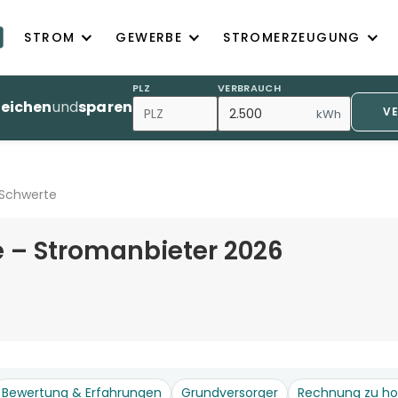
STROM
GEWERBE
STROMERZEUGUNG
PLZ
VERBRAUCH
leichen
und
sparen
V
kWh
 Schwerte
 – Stromanbieter 2026
Bewertung & Erfahrungen
Grundversorger
Rechnung zu h