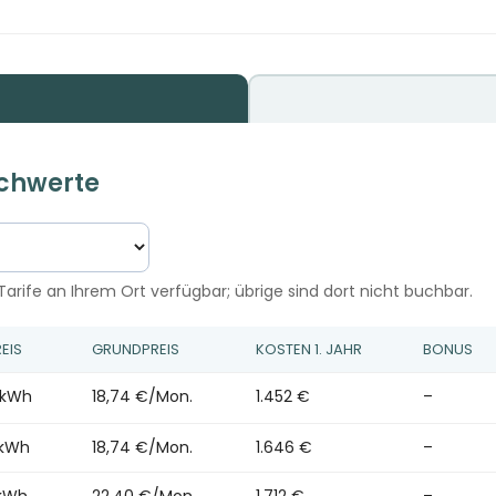
Schwerte
arife an Ihrem Ort verfügbar; übrige sind dort nicht buchbar.
EIS
GRUNDPREIS
KOSTEN 1. JAHR
BONUS
/kWh
18,74 €/Mon.
1.452 €
–
/kWh
18,74 €/Mon.
1.646 €
–
/kWh
22,40 €/Mon.
1.712 €
–