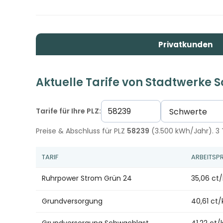
Privatkunden
Aktuelle Tarife von Stadtwerke 
Tarife für Ihre PLZ:
Preise & Abschluss für PLZ
58239
(3.500 kWh/Jahr). 3 T
TARIF
ARBEITSPR
Ruhrpower Strom Grün 24
35,06 ct
Grundversorgung
40,61 ct
Grundversorgung Schwachlast
41,22 ct