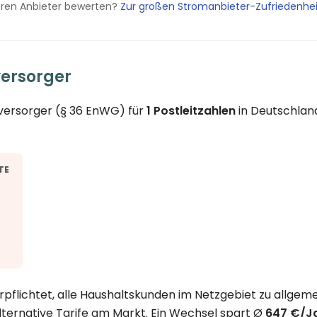
eren Anbieter bewerten?
Zur großen Stromanbieter-Zufriedenhe
versorger
versorger (§ 36 EnWG) für
1 Postleitzahlen
in Deutschland
TE
pflichtet, alle Haushaltskunden im Netzgebiet zu allgeme
lternative Tarife am Markt. Ein Wechsel spart Ø
647 €/J