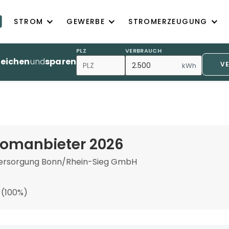
STROM
GEWERBE
STROMERZEUGUNG
PLZ
VERBRAUCH
leichen
und
sparen
V
kWh
romanbieter 2026
ersorgung Bonn/Rhein-Sieg GmbH
 (100%)