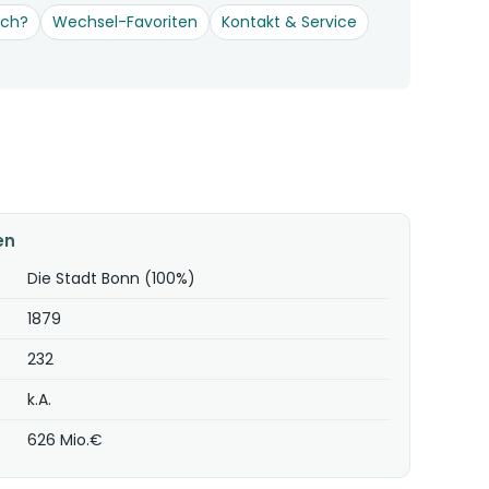
och?
Wechsel-Favoriten
Kontakt & Service
en
Die Stadt Bonn (100%)
1879
232
k.A.
626 Mio.€