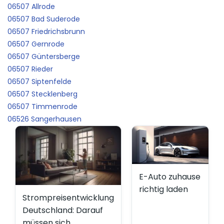
06507 Allrode
06507 Bad Suderode
06507 Friedrichsbrunn
06507 Gernrode
06507 Güntersberge
06507 Rieder
06507 Siptenfelde
06507 Stecklenberg
06507 Timmenrode
06526 Sangerhausen
E-Auto zuhause
richtig laden
Strompreisentwicklung
Deutschland: Darauf
müssen sich