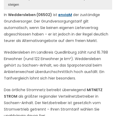
steigen
In
Weddersleben (06502)
ist
enviaM
der zuständige
Grundversorger. Der Grundversorgungstarif gilt
automatisch, wenn Sie keinen eigenen Liefervertrag
abgeschlossen haben – er ist jedoch in der Regel deutlich
teurer als Alternativangebote auf dem freien Markt.
Weddersleben im Landkreis Quedlinburg zählt rund 16.788
Einwohner (rund 122 Einwohner je km²). Weddersleben
gehört zu Sachsen-Anhalt, wo das Sparpotenzial beim
Anbieterwechsel überdurchschnittlich hoch ausfällt. Ein
Tarifvergleich lohnt sich hier besonders.
Das örtliche Stromnetz betreibt überwiegend
MITNETZ
STROM
als größter regionaler Verteilnetzbetreiber in
Sachsen-Anhalt. Der Netzbetreiber ist gesetzlich vom
Stromvertrieb getrennt – Ihren Stromtarif wählen Sie
unabhängig davon frei.