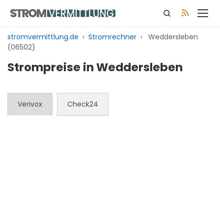
Zum
Inhalt
springen
stromvermittlung.de
›
Stromrechner
›
Weddersleben
(06502)
Strompreise in Weddersleben
Verivox
Check24