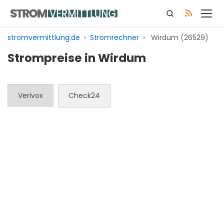
Zum
Inhalt
springen
stromvermittlung.de
›
Stromrechner
›
Wirdum (26529)
Strompreise in Wirdum
Verivox
Check24