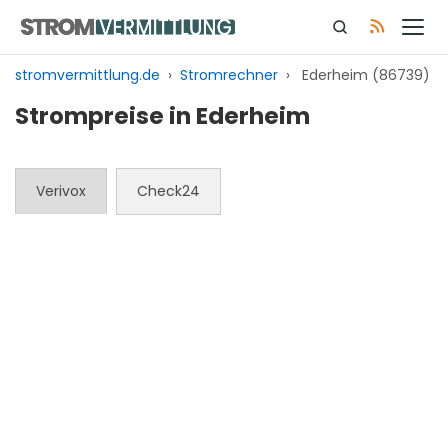
Zum
Inhalt
springen
stromvermittlung.de
›
Stromrechner
›
Ederheim (86739)
Strompreise in Ederheim
Verivox
Check24