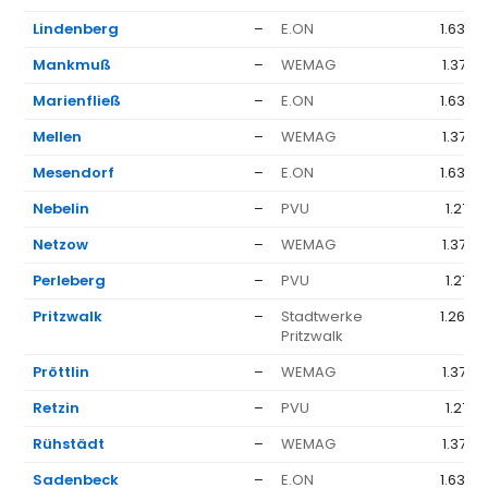
Lindenberg
–
E.ON
1.636 
Mankmuß
–
WEMAG
1.377 
Marienfließ
–
E.ON
1.636 
Mellen
–
WEMAG
1.377 
Mesendorf
–
E.ON
1.636 
Nebelin
–
PVU
1.271 
Netzow
–
WEMAG
1.377 
Perleberg
–
PVU
1.271 
Pritzwalk
–
Stadtwerke
1.268 
Pritzwalk
Pröttlin
–
WEMAG
1.377 
Retzin
–
PVU
1.271 
Rühstädt
–
WEMAG
1.377 
Sadenbeck
–
E.ON
1.636 