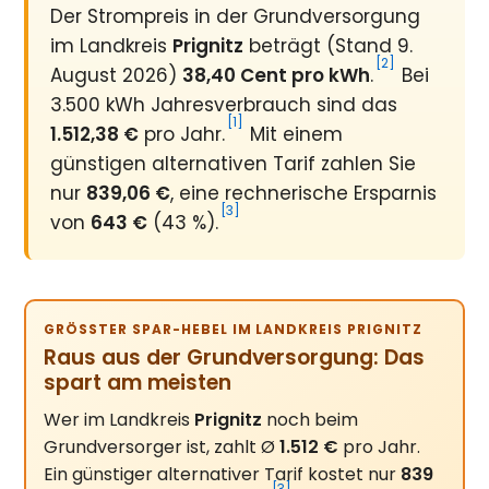
Der Strompreis in der Grundversorgung
im Landkreis
Prignitz
beträgt (Stand 9.
[2]
August 2026)
38,40 Cent pro kWh
.
Bei
3.500 kWh Jahresverbrauch sind das
[1]
1.512,38 €
pro Jahr.
Mit einem
günstigen alternativen Tarif zahlen Sie
nur
839,06 €
, eine rechnerische Ersparnis
[3]
von
643 €
(43 %).
GRÖSSTER SPAR-HEBEL IM LANDKREIS PRIGNITZ
Raus aus der Grundversorgung: Das
spart am meisten
Wer im Landkreis
Prignitz
noch beim
Grundversorger ist, zahlt Ø
1.512 €
pro Jahr.
Ein günstiger alternativer Tarif kostet nur
839