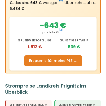
[3]
€
, das sind
643 €
weniger.
Über zehn Jahre:
6.434 €
.
−643 €
[3]
pro Jahr Ø
GRUNDVERSORGUNG
GÜNSTIGER TARIF
1.512 €
839 €
Ersparnis für meine PLZ →
Strompreise Landkreis Prignitz im
Überblick
GRUNDVERSORGUNG Ø
GÜNSTIGSTER TARIF Ø