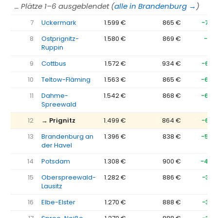
… Plätze 1–6 ausgeblendet (
alle in Brandenburg →
)
7
Uckermark
1.599 €
865 €
−734
8
Ostprignitz-
1.580 €
869 €
−71
Ruppin
9
Cottbus
1.572 €
934 €
−639
10
Teltow-Fläming
1.563 €
865 €
−698
11
Dahme-
1.542 €
868 €
−674
Spreewald
12
→ Prignitz
1.499 €
864 €
−635
13
Brandenburg an
1.396 €
838 €
−558
der Havel
14
Potsdam
1.308 €
900 €
−409
15
Oberspreewald-
1.282 €
886 €
−397
Lausitz
16
Elbe-Elster
1.270 €
888 €
−383