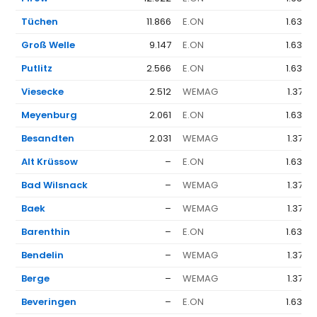
Tüchen
11.866
E.ON
1.636 
Groß Welle
9.147
E.ON
1.636 
Putlitz
2.566
E.ON
1.636 
Viesecke
2.512
WEMAG
1.377 
Meyenburg
2.061
E.ON
1.636 
Besandten
2.031
WEMAG
1.377 
Alt Krüssow
–
E.ON
1.636 
Bad Wilsnack
–
WEMAG
1.377 
Baek
–
WEMAG
1.377 
Barenthin
–
E.ON
1.636 
Bendelin
–
WEMAG
1.377 
Berge
–
WEMAG
1.377 
Beveringen
–
E.ON
1.636 