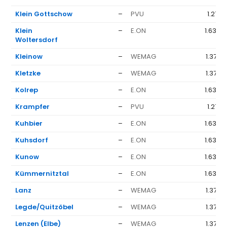
Klein Gottschow
–
PVU
1.271 
Klein
–
E.ON
1.636 
Woltersdorf
Kleinow
–
WEMAG
1.377 
Kletzke
–
WEMAG
1.377 
Kolrep
–
E.ON
1.636 
Krampfer
–
PVU
1.271 
Kuhbier
–
E.ON
1.636 
Kuhsdorf
–
E.ON
1.636 
Kunow
–
E.ON
1.636 
Kümmernitztal
–
E.ON
1.636 
Lanz
–
WEMAG
1.377 
Legde/Quitzöbel
–
WEMAG
1.377 
Lenzen (Elbe)
–
WEMAG
1.377 