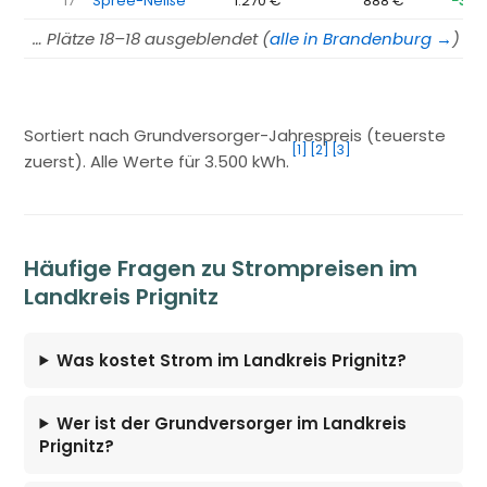
17
Spree-Neiße
1.270 €
888 €
−382
… Plätze 18–18 ausgeblendet (
alle in Brandenburg →
)
Sortiert nach Grundversorger-Jahrespreis (teuerste
[1]
[2]
[3]
zuerst). Alle Werte für 3.500 kWh.
Häufige Fragen zu Strompreisen im
Landkreis Prignitz
Was kostet Strom im Landkreis Prignitz?
Wer ist der Grundversorger im Landkreis
Prignitz?