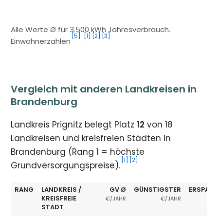
Alle Werte Ø für 3.500 kWh Jahresverbrauch.
[5]
[1]
[2]
[3]
Einwohnerzahlen
.
Vergleich mit anderen Landkreisen in
Brandenburg
Landkreis Prignitz belegt Platz
12
von 18
Landkreisen und kreisfreien Städten in
Brandenburg (Rang 1 = höchste
[1]
[2]
Grundversorgungspreise).
RANG
LANDKREIS /
GV Ø
GÜNSTIGSTER
ERSPARN
KREISFREIE
€/JAHR
€/JAHR
STADT