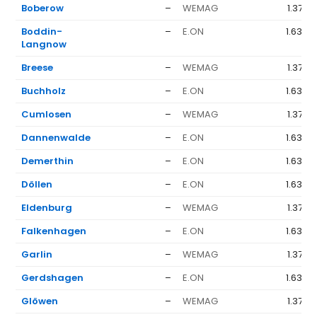
Boberow
–
WEMAG
1.377 
Boddin-
–
E.ON
1.636 
Langnow
Breese
–
WEMAG
1.377 
Buchholz
–
E.ON
1.636 
Cumlosen
–
WEMAG
1.377 
Dannenwalde
–
E.ON
1.636 
Demerthin
–
E.ON
1.636 
Döllen
–
E.ON
1.636 
Eldenburg
–
WEMAG
1.377 
Falkenhagen
–
E.ON
1.636 
Garlin
–
WEMAG
1.377 
Gerdshagen
–
E.ON
1.636 
Glöwen
–
WEMAG
1.377 