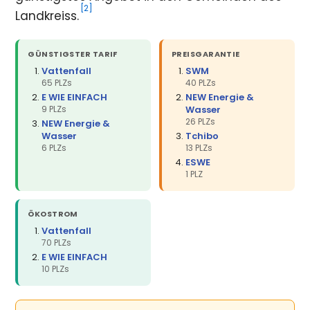
[2]
Landkreiss.
GÜNSTIGSTER TARIF
PREISGARANTIE
Vattenfall
SWM
65 PLZs
40 PLZs
E WIE EINFACH
NEW Energie &
9 PLZs
Wasser
26 PLZs
NEW Energie &
Wasser
Tchibo
6 PLZs
13 PLZs
ESWE
1 PLZ
ÖKOSTROM
Vattenfall
70 PLZs
E WIE EINFACH
10 PLZs