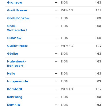
Granzow
–
E.ON
1.636 
Groß Breese
–
WEMAG
1.377 
Groß Pankow
–
E.ON
1.636 
Groß
–
E.ON
1.636 
Woltersdorf
Gumtow
–
E.ON
1.636 
Gülitz-Reetz
–
WEMAG
1.377 
Görike
–
E.ON
1.636 
Halenbeck-
–
E.ON
1.636 
Rohlsdorf
Helle
–
E.ON
1.636 
Hoppenrade
–
E.ON
1.636 
Karstädt
–
WEMAG
1.377 
Kehrberg
–
E.ON
1.636 
Kemnitz
–
E.ON
1.636 