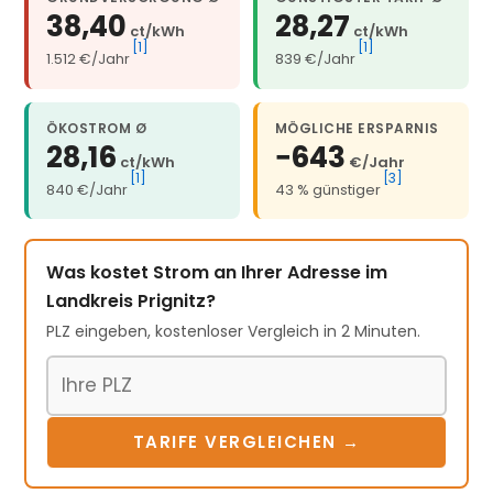
38,40
28,27
ct/kWh
ct/kWh
[1]
[1]
1.512 €/Jahr
839 €/Jahr
ÖKOSTROM Ø
MÖGLICHE ERSPARNIS
28,16
−643
ct/kWh
€/Jahr
[1]
[3]
840 €/Jahr
43 % günstiger
Was kostet Strom an Ihrer Adresse im
Landkreis Prignitz?
PLZ eingeben, kostenloser Vergleich in 2 Minuten.
Postleitzahl
TARIFE VERGLEICHEN →