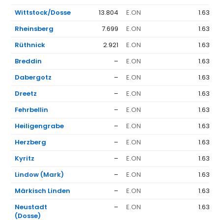
Wittstock/Dosse
13.804
E.ON
1.636 
Rheinsberg
7.699
E.ON
1.636 
Rüthnick
2.921
E.ON
1.636 
Breddin
–
E.ON
1.636 
Dabergotz
–
E.ON
1.636 
Dreetz
–
E.ON
1.636 
Fehrbellin
–
E.ON
1.636 
Heiligengrabe
–
E.ON
1.636 
Herzberg
–
E.ON
1.636 
Kyritz
–
E.ON
1.636 
Lindow (Mark)
–
E.ON
1.636 
Märkisch Linden
–
E.ON
1.636 
Neustadt
–
E.ON
1.636 
(Dosse)