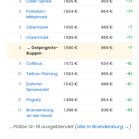
4
Oder-Spree
1.605 €
858 €
−747 
5
Potsdam-
1.604 €
864 €
−740 
Mittelmark
6
Oberhavel
1.600 €
869 €
−731 
7
Uckermark
1.599 €
865 €
−734 
8
→ Ostprignitz-
1.580 €
869 €
−712 
Ruppin
9
Cottbus
1.572 €
934 €
−639 
10
Teltow-Fläming
1.563 €
865 €
−698 
11
Dahme-
1.542 €
868 €
−674 
Spreewald
12
Prignitz
1.499 €
864 €
−635 
13
Brandenburg
1.396 €
838 €
−558 
an der Havel
… Plätze 14–18 ausgeblendet (
alle in Brandenburg →
)