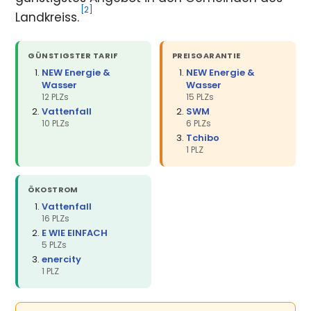
[2]
Landkreiss.
GÜNSTIGSTER TARIF
PREISGARANTIE
NEW Energie &
NEW Energie &
Wasser
Wasser
12 PLZs
15 PLZs
Vattenfall
SWM
10 PLZs
6 PLZs
Tchibo
1 PLZ
ÖKOSTROM
Vattenfall
16 PLZs
E WIE EINFACH
5 PLZs
enercity
1 PLZ