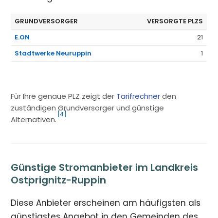
GRUNDVERSORGER
VERSORGTE PLZS
E.ON
21
Stadtwerke Neuruppin
1
Für Ihre genaue PLZ zeigt der
Tarifrechner
den
zuständigen Grundversorger und günstige
[4]
Alternativen.
Günstige Stromanbieter im Landkreis
Ostprignitz-Ruppin
Diese Anbieter erscheinen am häufigsten als
günstigstes Angebot in den Gemeinden des