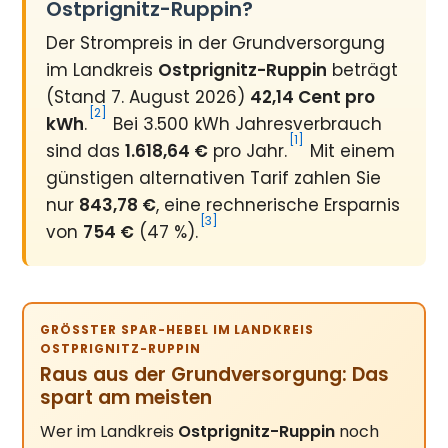
Ostprignitz-Ruppin?
Der Strompreis in der Grundversorgung
im Landkreis
Ostprignitz-Ruppin
beträgt
(Stand 7. August 2026)
42,14 Cent pro
[2]
kWh
.
Bei 3.500 kWh Jahresverbrauch
[1]
sind das
1.618,64 €
pro Jahr.
Mit einem
günstigen alternativen Tarif zahlen Sie
nur
843,78 €
, eine rechnerische Ersparnis
[3]
von
754 €
(47 %).
GRÖSSTER SPAR-HEBEL IM LANDKREIS O
STPRIGNITZ-RUPPIN
Raus aus der Grundversorgung: Das
spart am meisten
Wer im Landkreis
Ostprignitz-Ruppin
noch