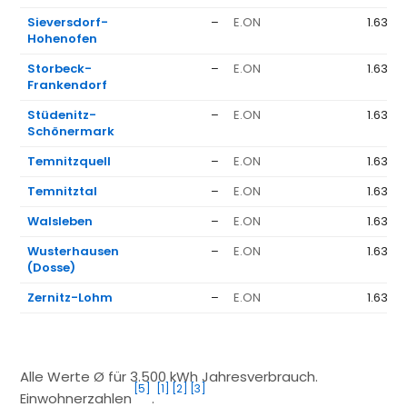
Sieversdorf-
–
E.ON
1.636 
Hohenofen
Storbeck-
–
E.ON
1.636 
Frankendorf
Stüdenitz-
–
E.ON
1.636 
Schönermark
Temnitzquell
–
E.ON
1.636 
Temnitztal
–
E.ON
1.636 
Walsleben
–
E.ON
1.636 
Wusterhausen
–
E.ON
1.636 
(Dosse)
Zernitz-Lohm
–
E.ON
1.636 
Alle Werte Ø für 3.500 kWh Jahresverbrauch.
[5]
[1]
[2]
[3]
Einwohnerzahlen
.