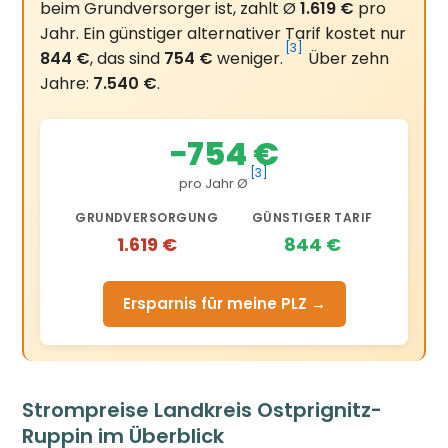
beim Grundversorger ist, zahlt Ø
1.619 €
pro
Jahr. Ein günstiger alternativer Tarif kostet nur
[3]
844 €
, das sind
754 €
weniger.
Über zehn
Jahre:
7.540 €
.
−754 €
[3]
pro Jahr Ø
GRUNDVERSORGUNG
GÜNSTIGER TARIF
1.619 €
844 €
Ersparnis für meine PLZ →
Strompreise Landkreis Ostprignitz-
Ruppin im Überblick