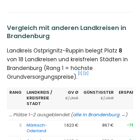
Vergleich mit anderen Landkreisen in
Brandenburg
Landkreis Ostprignitz-Ruppin belegt Platz
8
von 18 Landkreisen und kreisfreien Städten in
Brandenburg (Rang 1 = höchste
[1]
[2]
Grundversorgungspreise).
RANG
LANDKREIS /
GV Ø
GÜNSTIGSTER
ERSPARNI
KREISFREIE
€/JAHR
€/JAHR
STADT
… Plätze 1–2 ausgeblendet (
alle in Brandenburg →
)
3
Märkisch-
1.623 €
867 €
−756 
Oderland