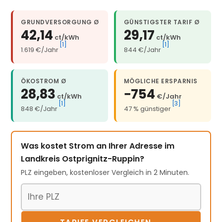
GRUNDVERSORGUNG Ø
GÜNSTIGSTER TARIF Ø
42,14
29,17
ct/kWh
ct/kWh
[1]
[1]
1.619 €/Jahr
844 €/Jahr
ÖKOSTROM Ø
MÖGLICHE ERSPARNIS
28,83
−754
ct/kWh
€/Jahr
[1]
[3]
848 €/Jahr
47 % günstiger
Was kostet Strom an Ihrer Adresse im
Landkreis Ostprignitz-Ruppin?
PLZ eingeben, kostenloser Vergleich in 2 Minuten.
Postleitzahl