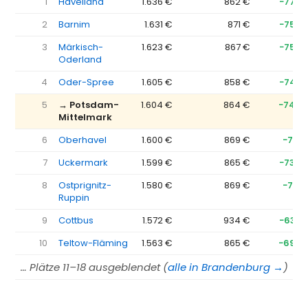
1
Havelland
1.636 €
862 €
−774 
2
Barnim
1.631 €
871 €
−759 
3
Märkisch-
1.623 €
867 €
−756 
Oderland
4
Oder-Spree
1.605 €
858 €
−747 
5
→ Potsdam-
1.604 €
864 €
−740 
Mittelmark
6
Oberhavel
1.600 €
869 €
−731 
7
Uckermark
1.599 €
865 €
−734 
8
Ostprignitz-
1.580 €
869 €
−712 
Ruppin
9
Cottbus
1.572 €
934 €
−639 
10
Teltow-Fläming
1.563 €
865 €
−698 
… Plätze 11–18 ausgeblendet (
alle in Brandenburg →
)