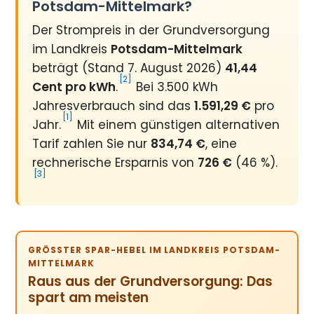
Potsdam-Mittelmark?
Der Strompreis in der Grundversorgung
im Landkreis
Potsdam-Mittelmark
beträgt (Stand 7. August 2026)
41,44
[2]
Cent pro kWh
.
Bei 3.500 kWh
Jahresverbrauch sind das
1.591,29 €
pro
[1]
Jahr.
Mit einem günstigen alternativen
Tarif zahlen Sie nur
834,74 €
, eine
rechnerische Ersparnis von
726 €
(46 %).
[3]
GRÖSSTER SPAR-HEBEL IM LANDKREIS POTSDAM-M
ITTELMARK
Raus aus der Grundversorgung: Das
spart am meisten