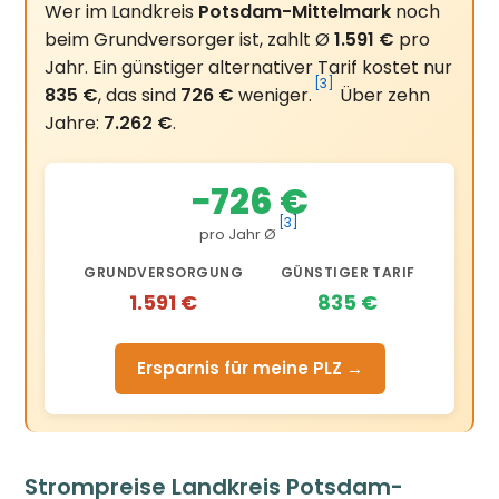
Wer im Landkreis
Potsdam-Mittelmark
noch
beim Grundversorger ist, zahlt Ø
1.591 €
pro
Jahr. Ein günstiger alternativer Tarif kostet nur
[3]
835 €
, das sind
726 €
weniger.
Über zehn
Jahre:
7.262 €
.
−726 €
[3]
pro Jahr Ø
GRUNDVERSORGUNG
GÜNSTIGER TARIF
1.591 €
835 €
Ersparnis für meine PLZ →
Strompreise Landkreis Potsdam-