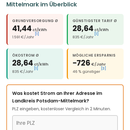
Mittelmark im Überblick
GRUNDVERSORGUNG Ø
GÜNSTIGSTER TARIF Ø
41,44
28,64
ct/kWh
ct/kWh
[1]
[1]
1.591 €/Jahr
835 €/Jahr
ÖKOSTROM Ø
MÖGLICHE ERSPARNIS
28,64
−726
ct/kWh
€/Jahr
[1]
[3]
835 €/Jahr
46 % günstiger
Was kostet Strom an Ihrer Adresse im
Landkreis Potsdam-Mittelmark?
PLZ eingeben, kostenloser Vergleich in 2 Minuten.
Postleitzahl