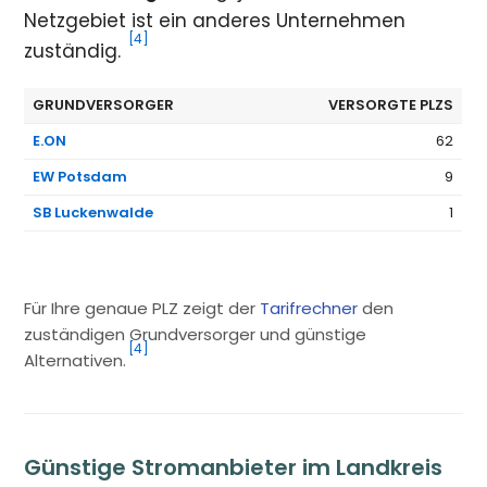
Netzgebiet ist ein anderes Unternehmen
[4]
zuständig.
GRUNDVERSORGER
VERSORGTE PLZS
E.ON
62
EW Potsdam
9
SB Luckenwalde
1
Für Ihre genaue PLZ zeigt der
Tarifrechner
den
zuständigen Grundversorger und günstige
[4]
Alternativen.
Günstige Stromanbieter im Landkreis