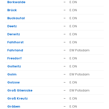
Borkwalde
–
E.ON
1.
Brück
–
E.ON
1.
Buckautal
–
E.ON
1.
Deetz
–
E.ON
1.
Derwitz
–
E.ON
1.
Fahlhorst
–
E.ON
1.
Fahrland
–
EW Potsdam
1.
Fresdorf
–
E.ON
1.
Gollwitz
–
E.ON
1.
Golm
–
EW Potsdam
1.
Golzow
–
E.ON
1.
Groß Glienicke
–
EW Potsdam
1.
Groß Kreutz
–
E.ON
1.
Gräben
–
E.ON
1.