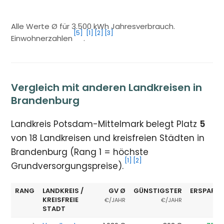
Alle Werte Ø für 3.500 kWh Jahresverbrauch.
[5]
[1]
[2]
[3]
Einwohnerzahlen
.
Vergleich mit anderen Landkreisen in
Brandenburg
Landkreis Potsdam-Mittelmark belegt Platz
5
von 18 Landkreisen und kreisfreien Städten in
Brandenburg (Rang 1 = höchste
[1]
[2]
Grundversorgungspreise).
RANG
LANDKREIS /
GV Ø
GÜNSTIGSTER
ERSPARNI
KREISFREIE
€/JAHR
€/JAHR
STADT