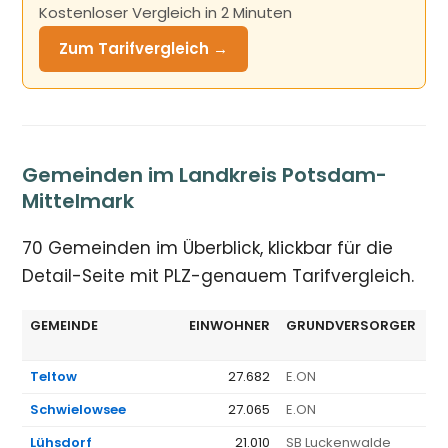
Kostenloser Vergleich in 2 Minuten
Zum Tarifvergleich →
Gemeinden im Landkreis Potsdam-
Mittelmark
70 Gemeinden im Überblick, klickbar für die
Detail-Seite mit PLZ-genauem Tarifvergleich.
GEMEINDE
EINWOHNER
GRUNDVERSORGER
€
Teltow
27.682
E.ON
1.
Schwielowsee
27.065
E.ON
1.
Lühsdorf
21.010
SB Luckenwalde
1.