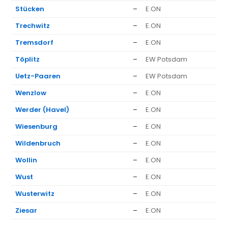
Stücken
–
E.ON
1.
Trechwitz
–
E.ON
1.
Tremsdorf
–
E.ON
1.
Töplitz
–
EW Potsdam
1.
Uetz-Paaren
–
EW Potsdam
1.
Wenzlow
–
E.ON
1.
Werder (Havel)
–
E.ON
1.
Wiesenburg
–
E.ON
1.
Wildenbruch
–
E.ON
1.
Wollin
–
E.ON
1.
Wust
–
E.ON
1.
Wusterwitz
–
E.ON
1.
Ziesar
–
E.ON
1.