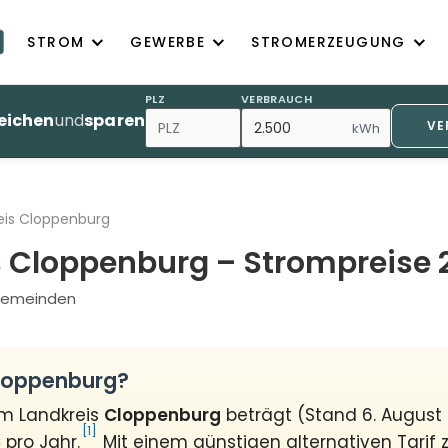
STROM
GEWERBE
STROMERZEUGUNG
PLZ
VERBRAUCH
eichen
und
sparen
VE
kWh
eis Cloppenburg
s Cloppenburg – Strompreise 
3 Gemeinden
Cloppenburg?
im Landkreis
Cloppenburg
beträgt (Stand 6. August
[1]
€
pro Jahr.
Mit einem günstigen alternativen Tarif 