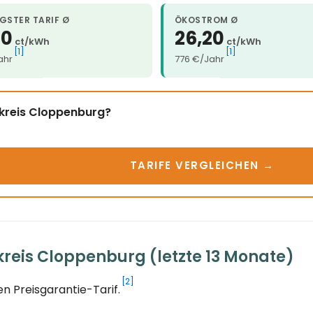
GSTER TARIF Ø
ÖKOSTROM Ø
20
26,20
ct/kWh
ct/kWh
[1]
[1]
ahr
776 €/Jahr
dkreis Cloppenburg?
TARIFE VERGLEICHEN →
reis Cloppenburg (letzte 13 Monate)
[2]
n Preisgarantie-Tarif.