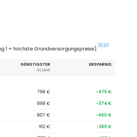
[1]
[2]
ng 1 = höchste Grundversorgungspreise).
GÜNSTIGSTER
ERSPARNIS
€/JAHR
798 €
−475 €
898 €
−374 €
807 €
−460 €
912 €
−355 €