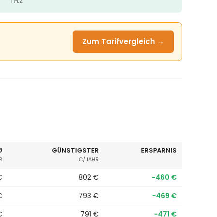
1 PLZ
Zum Tarifvergleich →
Ø
GÜNSTIGSTER
ERSPARNIS
R
€/JAHR
€
802 €
−460 €
€
793 €
−469 €
€
791 €
−471 €