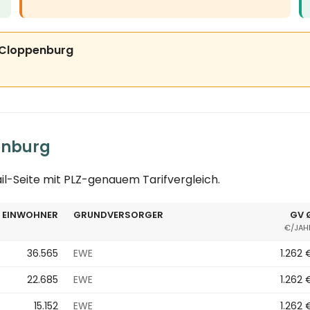
is Cloppenburg
enburg
ail-Seite mit PLZ-genauem Tarifvergleich.
EINWOHNER
GRUNDVERSORGER
GV 
€/JAH
36.565
EWE
1.262 
22.685
EWE
1.262 
15.152
EWE
1.262 