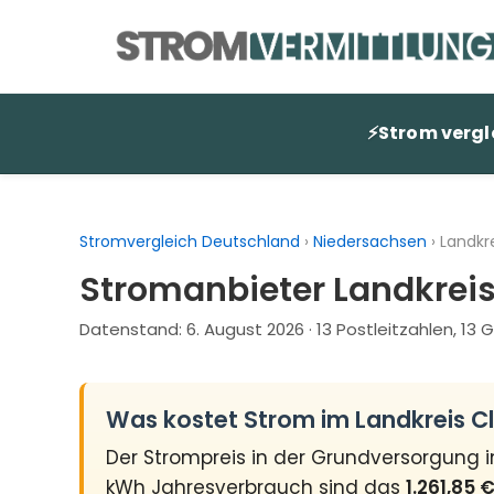
Zum
Inhalt
springen
⚡
Strom vergl
Stromvergleich Deutschland
›
Niedersachsen
›
Landkr
Stromanbieter Landkrei
Datenstand:
6. August 2026
· 13 Postleitzahlen, 1
Was kostet Strom im Landkreis 
Der Strompreis in der Grundversorgung 
kWh Jahresverbrauch sind das
1.261,85 