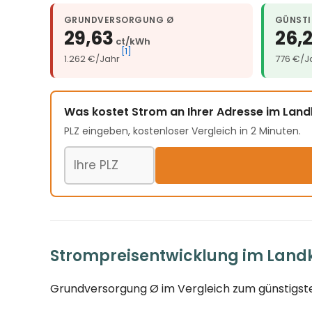
GRUNDVERSORGUNG Ø
GÜNSTI
29,63
26,
ct/kWh
[1]
1.262 €/Jahr
776 €/J
Was kostet Strom an Ihrer Adresse im Lan
PLZ eingeben, kostenloser Vergleich in 2 Minuten.
Postleitzahl
Strompreisentwicklung im Landk
Grundversorgung Ø im Vergleich zum günstigste