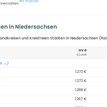
[5]
[1]
[2]
[3]
ohnerzahlen
.
sen in Niedersachsen
andkreisen und kreisfreien Städten in Niedersachsen (Ra
GV Ø
€/JAHR
en →
)
1.273 €
1.272 €
1.268 €
1.267 €