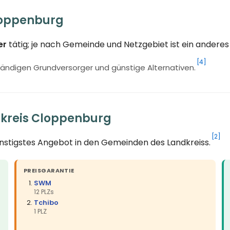
loppenburg
er
tätig; je nach Gemeinde und Netzgebiet ist ein ander
[4]
ändigen Grundversorger und günstige Alternativen.
dkreis Cloppenburg
[2]
ünstigstes Angebot in den Gemeinden des Landkreiss.
PREISGARANTIE
SWM
12 PLZs
Tchibo
1 PLZ