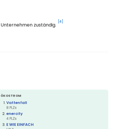
[4]
es Unternehmen zuständig.
ÖKOSTROM
Vattenfall
8 PLZs
enercity
4 PLZs
E WIE EINFACH