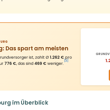
URG
g: Das spart am meisten
GRUNDV
undversorger ist, zahlt Ø
1.262 €
pro
1.
[3]
nur
776 €
, das sind
469 €
weniger.
urg im Überblick