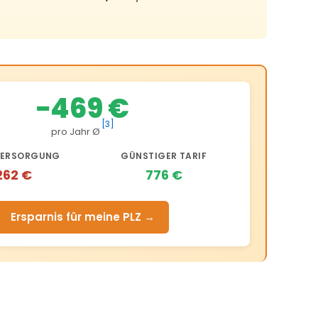
−469 €
[3]
pro Jahr Ø
ERSORGUNG
GÜNSTIGER TARIF
262 €
776 €
Ersparnis für meine PLZ →