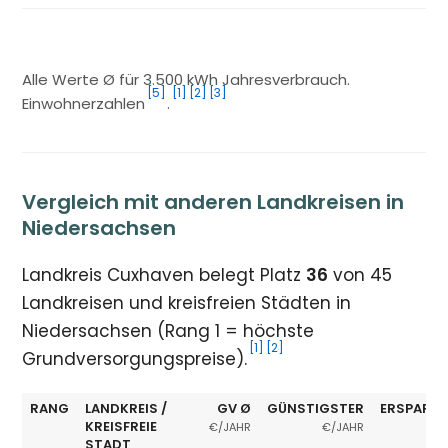
Alle Werte Ø für 3.500 kWh Jahresverbrauch.
[5]
[1]
[2]
[3]
Einwohnerzahlen
.
Vergleich mit anderen Landkreisen in
Niedersachsen
Landkreis Cuxhaven belegt Platz
36
von 45
Landkreisen und kreisfreien Städten in
Niedersachsen (Rang 1 = höchste
[1]
[2]
Grundversorgungspreise).
RANG
LANDKREIS /
GV Ø
GÜNSTIGSTER
ERSPARNI
KREISFREIE
€/JAHR
€/JAHR
STADT