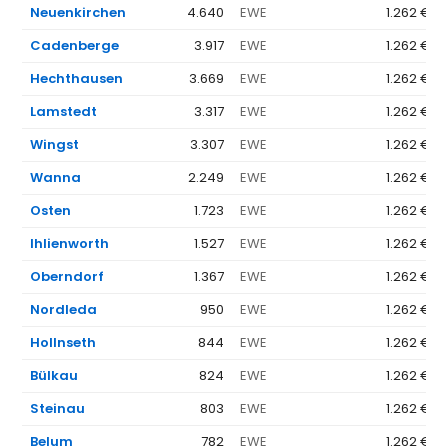
Neuenkirchen
4.640
EWE
1.262 €
Cadenberge
3.917
EWE
1.262 €
Hechthausen
3.669
EWE
1.262 €
Lamstedt
3.317
EWE
1.262 €
Wingst
3.307
EWE
1.262 €
Wanna
2.249
EWE
1.262 €
Osten
1.723
EWE
1.262 €
Ihlienworth
1.527
EWE
1.262 €
Oberndorf
1.367
EWE
1.262 €
Nordleda
950
EWE
1.262 €
Hollnseth
844
EWE
1.262 €
Bülkau
824
EWE
1.262 €
Steinau
803
EWE
1.262 €
Belum
782
EWE
1.262 €