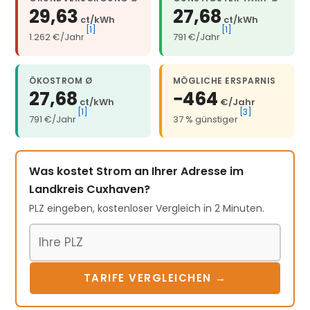
29,63
27,68
ct/kWh
ct/kWh
[1]
[1]
1.262 €/Jahr
791 €/Jahr
ÖKOSTROM Ø
MÖGLICHE ERSPARNIS
27,68
−464
ct/kWh
€/Jahr
[1]
[3]
791 €/Jahr
37 % günstiger
Was kostet Strom an Ihrer Adresse im
Landkreis Cuxhaven?
PLZ eingeben, kostenloser Vergleich in 2 Minuten.
Postleitzahl
TARIFE VERGLEICHEN →