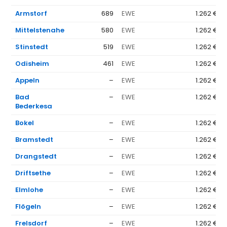
Armstorf
689
EWE
1.262 €
Mittelstenahe
580
EWE
1.262 €
Stinstedt
519
EWE
1.262 €
Odisheim
461
EWE
1.262 €
Appeln
–
EWE
1.262 €
Bad
–
EWE
1.262 €
Bederkesa
Bokel
–
EWE
1.262 €
Bramstedt
–
EWE
1.262 €
Drangstedt
–
EWE
1.262 €
Driftsethe
–
EWE
1.262 €
Elmlohe
–
EWE
1.262 €
Flögeln
–
EWE
1.262 €
Frelsdorf
–
EWE
1.262 €