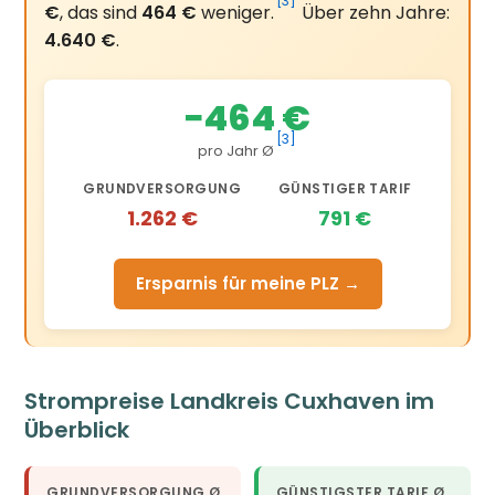
[3]
€
, das sind
464 €
weniger.
Über zehn Jahre:
4.640 €
.
−464 €
[3]
pro Jahr Ø
GRUNDVERSORGUNG
GÜNSTIGER TARIF
1.262 €
791 €
Ersparnis für meine PLZ →
Strompreise Landkreis Cuxhaven im
Überblick
GRUNDVERSORGUNG Ø
GÜNSTIGSTER TARIF Ø