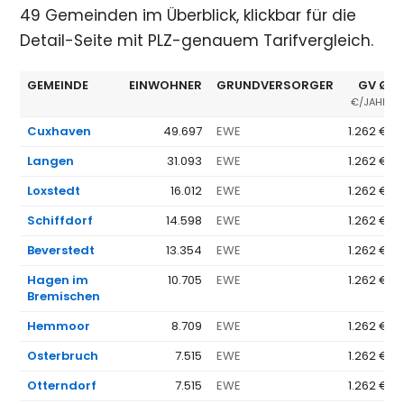
49 Gemeinden im Überblick, klickbar für die
Detail-Seite mit PLZ-genauem Tarifvergleich.
GEMEINDE
EINWOHNER
GRUNDVERSORGER
GV Ø
€/JAHR
Cuxhaven
49.697
EWE
1.262 €
Langen
31.093
EWE
1.262 €
Loxstedt
16.012
EWE
1.262 €
Schiffdorf
14.598
EWE
1.262 €
Beverstedt
13.354
EWE
1.262 €
Hagen im
10.705
EWE
1.262 €
Bremischen
Hemmoor
8.709
EWE
1.262 €
Osterbruch
7.515
EWE
1.262 €
Otterndorf
7.515
EWE
1.262 €