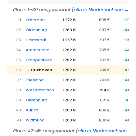
… Plätze 1–30 ausgeblendet (
alle in Niedersachsen →
)
31
Osterode
1.272 €
898 €
−374 
32
Oldenburg
1.268 €
807 €
−460 
33
Helmstedt
1.267 €
912 €
−355 
34
Ammerland
1.262 €
795 €
−467 
35
Cloppenburg
1.262 €
792 €
−469 
36
→ Cuxhaven
1.262 €
798 €
−464 
37
Friesland
1.262 €
793 €
−469 
38
Wesermarsch
1.262 €
794 €
−468 
39
Oldenburg
1.262 €
821 €
−441 
40
Aurich
1.260 €
800 €
−460 
41
Wittmund
1.260 €
800 €
−460 
… Plätze 42–45 ausgeblendet (
alle in Niedersachsen →
)