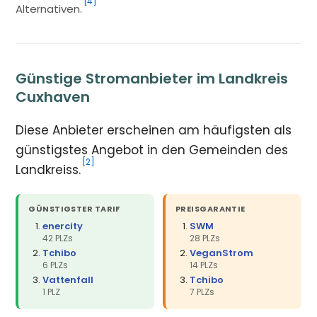
[4]
Alternativen.
Günstige Stromanbieter im Landkreis
Cuxhaven
Diese Anbieter erscheinen am häufigsten als
günstigstes Angebot in den Gemeinden des
[2]
Landkreiss.
GÜNSTIGSTER TARIF
PREISGARANTIE
enercity
SWM
42 PLZs
28 PLZs
Tchibo
VeganStrom
6 PLZs
14 PLZs
Vattenfall
Tchibo
1 PLZ
7 PLZs