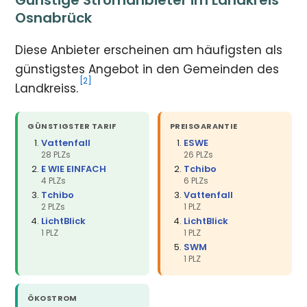
Osnabrück
Diese Anbieter erscheinen am häufigsten als
günstigstes Angebot in den Gemeinden des
[2]
Landkreiss.
GÜNSTIGSTER TARIF
PREISGARANTIE
Vattenfall
ESWE
28 PLZs
26 PLZs
E WIE EINFACH
Tchibo
4 PLZs
6 PLZs
Tchibo
Vattenfall
2 PLZs
1 PLZ
LichtBlick
LichtBlick
1 PLZ
1 PLZ
SWM
1 PLZ
ÖKOSTROM