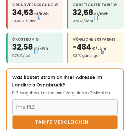
GRUNDVERSORGUNG Ø
GÜNSTIGSTER TARIF Ø
34,53
32,58
ct/kWh
ct/kWh
[1]
[1]
1.486 €/Jahr
978 €/Jahr
ÖKOSTROM Ø
MÖGLICHE ERSPARNIS
32,58
−484
ct/kWh
€/Jahr
[1]
[3]
978 €/Jahr
33 % günstiger
Was kostet Strom an Ihrer Adresse im
Landkreis Osnabrück?
PLZ eingeben, kostenloser Vergleich in 2 Minuten.
Postleitzahl
TARIFE VERGLEICHEN →