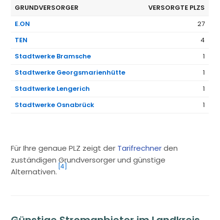
GRUNDVERSORGER
VERSORGTE PLZS
E.ON
27
TEN
4
Stadtwerke Bramsche
1
Stadtwerke Georgsmarienhütte
1
Stadtwerke Lengerich
1
Stadtwerke Osnabrück
1
Für Ihre genaue PLZ zeigt der
Tarifrechner
den
zuständigen Grundversorger und günstige
[4]
Alternativen.
Günstige Stromanbieter im Landkreis