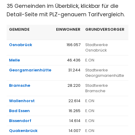
35 Gemeinden im Überblick, klickbar für die
Detail-Seite mit PLZ-genauem Tarifvergleich.
GEMEINDE
EINWOHNER
GRUNDVERSORGER
€/
Osnabrück
166.057
Stadtwerke
1.
Osnabrück
Melle
46.436
E.ON
1.
Georgsmarienhütte
31.244
Stadtwerke
1.
Georgsmarienhütte
Bramsche
28.220
Stadtwerke
1.
Bramsche
Wallenhorst
22.614
E.ON
1.
Bad Essen
16.265
E.ON
1.
Bissendorf
14.614
E.ON
1.
Quakenbrück
14.007
E.ON
1.