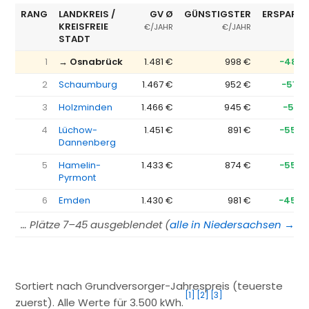
RANG
LANDKREIS /
GV Ø
GÜNSTIGSTER
ERSPARNI
KREISFREIE
€/JAHR
€/JAHR
STADT
1
→ Osnabrück
1.481 €
998 €
−483 
2
Schaumburg
1.467 €
952 €
−514 
3
Holzminden
1.466 €
945 €
−521 
4
Lüchow-
1.451 €
891 €
−559 
Dannenberg
5
Hamelin-
1.433 €
874 €
−559 
Pyrmont
6
Emden
1.430 €
981 €
−450 
… Plätze 7–45 ausgeblendet (
alle in Niedersachsen →
)
Sortiert nach Grundversorger-Jahrespreis (teuerste
[1]
[2]
[3]
zuerst). Alle Werte für 3.500 kWh.