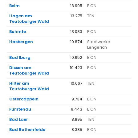
Belm
13.905
E.ON
1.
Hagen am
13.275
TEN
1.
Teutoburger Wald
Bohmte
13.083
E.ON
1.
Hasbergen
10.874
Stadtwerke
1.
Lengerich
Bad Iburg
10.652
E.ON
1.
Dissen am
10.423
E.ON
1.
Teutoburger Wald
Hilter am
10.067
TEN
1.
Teutoburger Wald
Ostercappeln
9.734
E.ON
1.
Fürstenau
9.443
E.ON
1.
Bad Laer
8.895
TEN
1.
Bad Rothenfelde
8.385
E.ON
1.