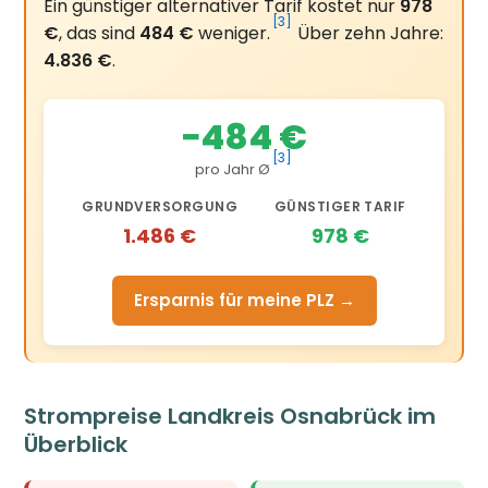
Ein günstiger alternativer Tarif kostet nur
978
[3]
€
, das sind
484 €
weniger.
Über zehn Jahre:
4.836 €
.
−484 €
[3]
pro Jahr Ø
GRUNDVERSORGUNG
GÜNSTIGER TARIF
1.486 €
978 €
Ersparnis für meine PLZ →
Strompreise Landkreis Osnabrück im
Überblick