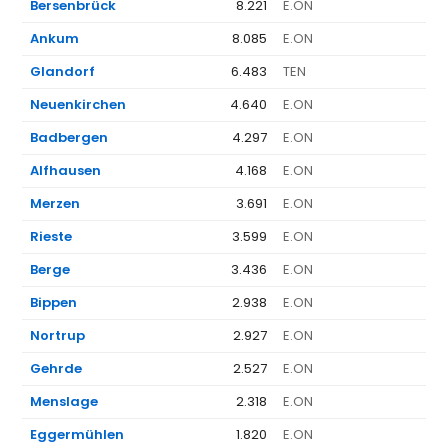
Bersenbrück
8.221
E.ON
1.
Ankum
8.085
E.ON
1.
Glandorf
6.483
TEN
1.
Neuenkirchen
4.640
E.ON
1.
Badbergen
4.297
E.ON
1.
Alfhausen
4.168
E.ON
1.
Merzen
3.691
E.ON
1.
Rieste
3.599
E.ON
1.
Berge
3.436
E.ON
1.
Bippen
2.938
E.ON
1.
Nortrup
2.927
E.ON
1.
Gehrde
2.527
E.ON
1.
Menslage
2.318
E.ON
1.
Eggermühlen
1.820
E.ON
1.