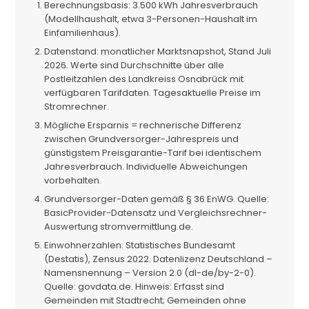
Berechnungsbasis: 3.500 kWh Jahresverbrauch
(Modellhaushalt, etwa 3-Personen-Haushalt im
Einfamilienhaus).
Datenstand: monatlicher Marktsnapshot, Stand Juli
2026. Werte sind Durchschnitte über alle
Postleitzahlen des Landkreiss Osnabrück mit
verfügbaren Tarifdaten. Tagesaktuelle Preise im
Stromrechner.
Mögliche Ersparnis = rechnerische Differenz
zwischen Grundversorger-Jahrespreis und
günstigstem Preisgarantie-Tarif bei identischem
Jahresverbrauch. Individuelle Abweichungen
vorbehalten.
Grundversorger-Daten gemäß § 36 EnWG. Quelle:
BasicProvider-Datensatz und Vergleichsrechner-
Auswertung stromvermittlung.de.
Einwohnerzahlen: Statistisches Bundesamt
(Destatis), Zensus 2022. Datenlizenz Deutschland –
Namensnennung – Version 2.0 (dl-de/by-2-0).
Quelle: govdata.de. Hinweis: Erfasst sind
Gemeinden mit Stadtrecht; Gemeinden ohne