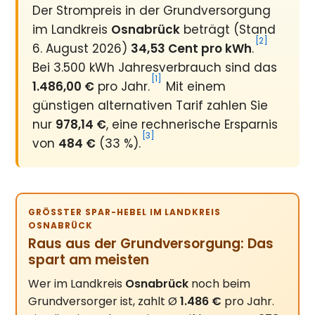
Der Strompreis in der Grundversorgung
im Landkreis
Osnabrück
beträgt (Stand
[2]
6. August 2026)
34,53 Cent pro kWh
.
Bei 3.500 kWh Jahresverbrauch sind das
[1]
1.486,00 €
pro Jahr.
Mit einem
günstigen alternativen Tarif zahlen Sie
nur
978,14 €
, eine rechnerische Ersparnis
[3]
von
484 €
(33 %).
GRÖSSTER SPAR-HEBEL IM LANDKREIS O
SNABRÜCK
Raus aus der Grundversorgung: Das
spart am meisten
Wer im Landkreis
Osnabrück
noch beim
Grundversorger ist, zahlt Ø
1.486 €
pro Jahr.