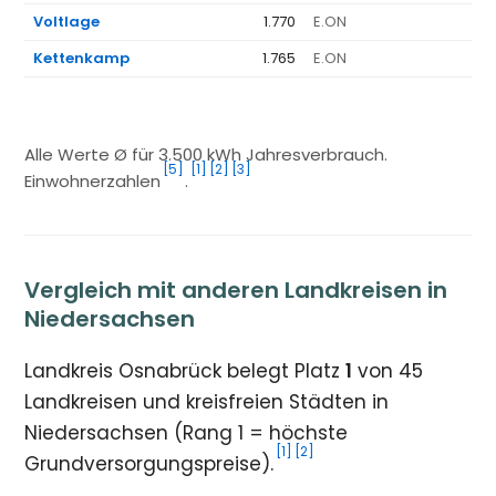
Voltlage
1.770
E.ON
1.
Kettenkamp
1.765
E.ON
1.
Alle Werte Ø für 3.500 kWh Jahresverbrauch.
[5]
[1]
[2]
[3]
Einwohnerzahlen
.
Vergleich mit anderen Landkreisen in
Niedersachsen
Landkreis Osnabrück belegt Platz
1
von 45
Landkreisen und kreisfreien Städten in
Niedersachsen (Rang 1 = höchste
[1]
[2]
Grundversorgungspreise).