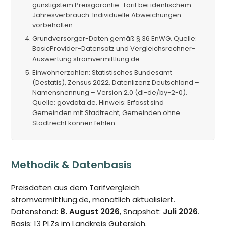
günstigstem Preisgarantie-Tarif bei identischem
Jahresverbrauch. Individuelle Abweichungen
vorbehalten.
Grundversorger-Daten gemäß § 36 EnWG. Quelle:
BasicProvider-Datensatz und Vergleichsrechner-
Auswertung stromvermittlung.de.
Einwohnerzahlen: Statistisches Bundesamt
(Destatis), Zensus 2022. Datenlizenz Deutschland –
Namensnennung – Version 2.0 (dl-de/by-2-0).
Quelle: govdata.de. Hinweis: Erfasst sind
Gemeinden mit Stadtrecht; Gemeinden ohne
Stadtrecht können fehlen.
Methodik & Datenbasis
Preisdaten aus dem Tarifvergleich
stromvermittlung.de, monatlich aktualisiert.
Datenstand:
8. August 2026
, Snapshot:
Juli 2026
.
Basis: 13 PLZs im Landkreis Gütersloh.