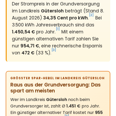
Der Strompreis in der Grundversorgung
im Landkreis
Gütersloh
beträgt (Stand 8.
[2]
August 2026)
34,35 Cent pro kWh
.
Bei
3.500 kWh Jahresverbrauch sind das
[1]
1.450,54 €
pro Jahr.
Mit einem
günstigen alternativen Tarif zahlen Sie
nur
954,71 €
, eine rechnerische Ersparnis
[3]
von
472 €
(33 %).
GRÖSSTER SPAR-HEBEL IM LANDKREIS GÜTERSLOH
Raus aus der Grundversorgung: Das
spart am meisten
Wer im Landkreis
Gütersloh
noch beim
Grundversorger ist, zahlt Ø
1.451 €
pro Jahr.
Ein günstiger alternativer Tarif kostet nur
955