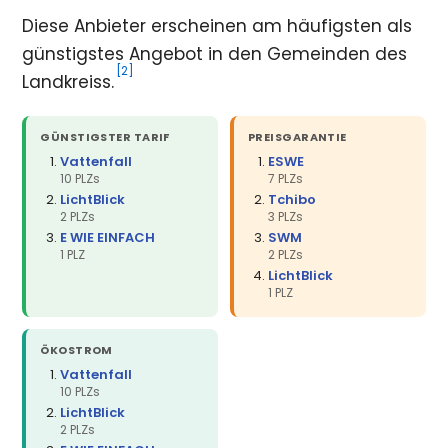
Diese Anbieter erscheinen am häufigsten als
günstigstes Angebot in den Gemeinden des
[2]
Landkreiss.
GÜNSTIGSTER TARIF
PREISGARANTIE
Vattenfall
ESWE
10 PLZs
7 PLZs
LichtBlick
Tchibo
2 PLZs
3 PLZs
E WIE EINFACH
SWM
1 PLZ
2 PLZs
LichtBlick
1 PLZ
ÖKOSTROM
Vattenfall
10 PLZs
LichtBlick
2 PLZs