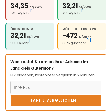
34,35
32,21
ct/kWh
ct/kWh
[1]
[1]
1.451 €/Jahr
955 €/Jahr
ÖKOSTROM Ø
MÖGLICHE ERSPARNIS
32,21
−472
ct/kWh
€/Jahr
[1]
[3]
955 €/Jahr
33 % günstiger
Was kostet Strom an Ihrer Adresse im
Landkreis Gütersloh?
PLZ eingeben, kostenloser Vergleich in 2 Minuten.
Postleitzahl
TARIFE VERGLEICHEN →