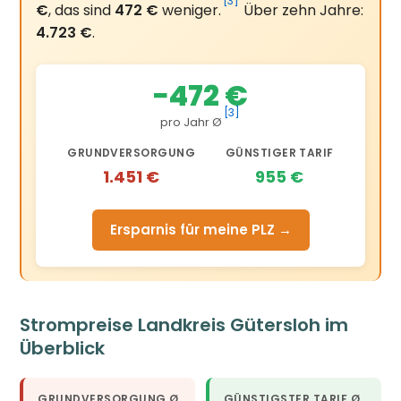
[3]
€
, das sind
472 €
weniger.
Über zehn Jahre:
4.723 €
.
−472 €
[3]
pro Jahr Ø
GRUNDVERSORGUNG
GÜNSTIGER TARIF
1.451 €
955 €
Ersparnis für meine PLZ →
Strompreise Landkreis Gütersloh im
Überblick
GRUNDVERSORGUNG Ø
GÜNSTIGSTER TARIF Ø