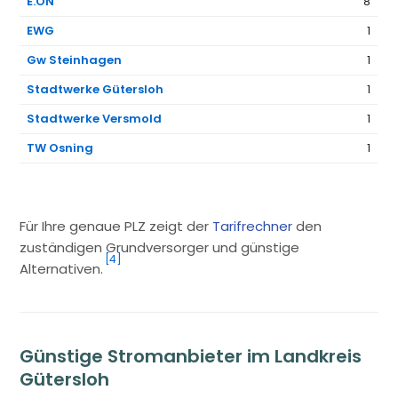
E.ON
8
EWG
1
Gw Steinhagen
1
Stadtwerke Gütersloh
1
Stadtwerke Versmold
1
TW Osning
1
Für Ihre genaue PLZ zeigt der
Tarifrechner
den
zuständigen Grundversorger und günstige
[4]
Alternativen.
Günstige Stromanbieter im Landkreis
Gütersloh