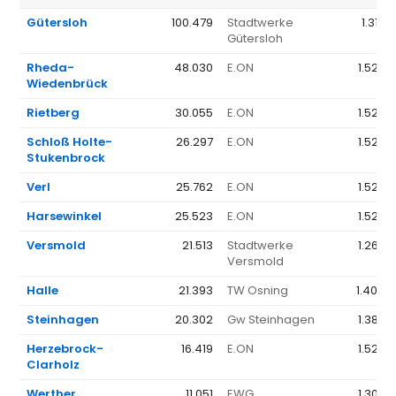
Gütersloh
100.479
Stadtwerke
1.315 
Gütersloh
Rheda-
48.030
E.ON
1.523 
Wiedenbrück
Rietberg
30.055
E.ON
1.523 
Schloß Holte-
26.297
E.ON
1.523 
Stukenbrock
Verl
25.762
E.ON
1.523 
Harsewinkel
25.523
E.ON
1.523 
Versmold
21.513
Stadtwerke
1.262 
Versmold
Halle
21.393
TW Osning
1.404 
Steinhagen
20.302
Gw Steinhagen
1.383 
Herzebrock-
16.419
E.ON
1.523 
Clarholz
Werther
11.051
EWG
1.305 