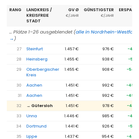
RANG
LANDKREIS /
GV Ø
GÜNSTIGSTER
ERSPARN
KREISFREIE
€/JAHR
€/JAHR
STADT
… Plätze 1–26 ausgeblendet (
alle in Nordrhein-Westfale
→
)
27
Steinfurt
1.457 €
976 €
−481
28
Heinsberg
1.455 €
938 €
−517
29
Oberbergischer
1.455 €
908 €
−547
Kreis
30
Aachen
1.451 €
992 €
−458
31
Aachen
1.451 €
992 €
−458
32
→ Gütersloh
1.451 €
978 €
−472
33
Unna
1.446 €
985 €
−461
34
Dortmund
1.441 €
926 €
−515
35
Lippe
1.437 €
954 €
−482