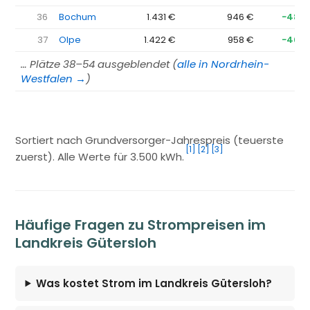
36
Bochum
1.431 €
946 €
−485
37
Olpe
1.422 €
958 €
−465
… Plätze 38–54 ausgeblendet (
alle in Nordrhein-
Westfalen →
)
Sortiert nach Grundversorger-Jahrespreis (teuerste
[1]
[2]
[3]
zuerst). Alle Werte für 3.500 kWh.
Häufige Fragen zu Strompreisen im
Landkreis Gütersloh
Was kostet Strom im Landkreis Gütersloh?