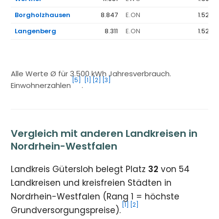
Borgholzhausen
8.847
E.ON
1.523 
Langenberg
8.311
E.ON
1.523 
Alle Werte Ø für 3.500 kWh Jahresverbrauch.
[5]
[1]
[2]
[3]
Einwohnerzahlen
.
Vergleich mit anderen Landkreisen in
Nordrhein-Westfalen
Landkreis Gütersloh belegt Platz
32
von 54
Landkreisen und kreisfreien Städten in
Nordrhein-Westfalen (Rang 1 = höchste
[1]
[2]
Grundversorgungspreise).