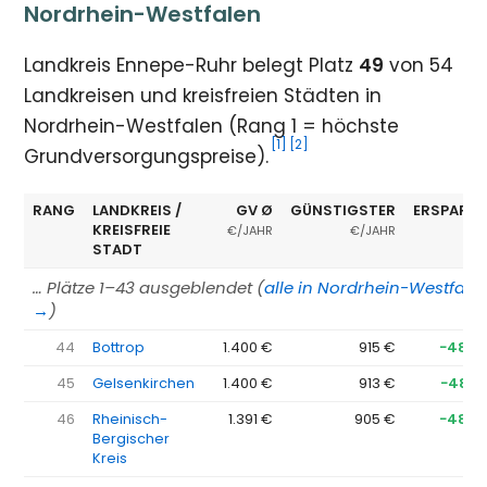
Nordrhein-Westfalen
Landkreis Ennepe-Ruhr belegt Platz
49
von 54
Landkreisen und kreisfreien Städten in
Nordrhein-Westfalen (Rang 1 = höchste
[1]
[2]
Grundversorgungspreise).
RANG
LANDKREIS /
GV Ø
GÜNSTIGSTER
ERSPARNI
KREISFREIE
€/JAHR
€/JAHR
STADT
… Plätze 1–43 ausgeblendet (
alle in Nordrhein-Westfale
→
)
44
Bottrop
1.400 €
915 €
−485 
45
Gelsenkirchen
1.400 €
913 €
−487 
46
Rheinisch-
1.391 €
905 €
−486 
Bergischer
Kreis