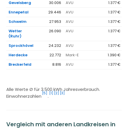
Gevelsberg
30.006
AVU
1.377 €
Ennepetal
29.446
AVU
1.377 €
Schwelm
27.953
AVU
1.377 €
Wetter
26.090
AVU
1.377 €
(Ruhr)
Sprockhövel
24.232
AVU
1.377 €
Herdecke
22.772
Mark-E
1.390 €
Breckerfeld
8.816
AVU
1.377 €
Alle Werte Ø für 3.500 kWh Jahresverbrauch.
[5]
[1]
[2]
[3]
Einwohnerzahlen
.
Vergleich mit anderen Landkreisen in