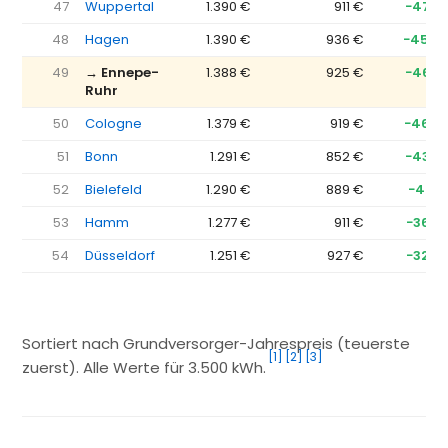
47
Wuppertal
1.390 €
911 €
−479 
48
Hagen
1.390 €
936 €
−454 
49
→ Ennepe-
1.388 €
925 €
−463 
Ruhr
50
Cologne
1.379 €
919 €
−460 
51
Bonn
1.291 €
852 €
−438 
52
Bielefeld
1.290 €
889 €
−401 
53
Hamm
1.277 €
911 €
−366 
54
Düsseldorf
1.251 €
927 €
−324 
Sortiert nach Grundversorger-Jahrespreis (teuerste
[1]
[2]
[3]
zuerst). Alle Werte für 3.500 kWh.