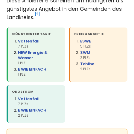
Diese Anbieter erscheinen am häufigsten als
günstigstes Angebot in den Gemeinden des
[2]
Landkreiss.
GÜNSTIGSTER TARIF
PREISGARANTIE
Vattenfall
ESWE
7 PLZs
5 PLZs
NEW Energie &
SWM
Wasser
2 PLZs
1 PLZ
Tchibo
E WIE EINFACH
2 PLZs
1 PLZ
ÖKOSTROM
Vattenfall
7 PLZs
E WIE EINFACH
2 PLZs