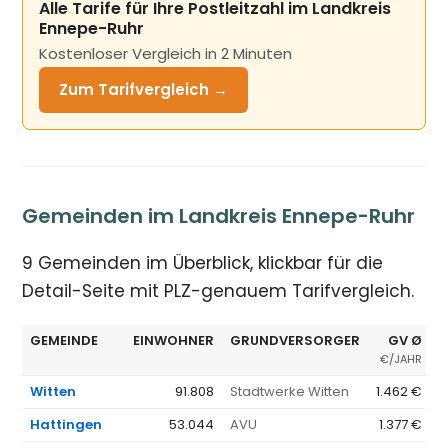
Alle Tarife für Ihre Postleitzahl im Landkreis
Ennepe-Ruhr
Kostenloser Vergleich in 2 Minuten
Zum Tarifvergleich →
Gemeinden im Landkreis Ennepe-Ruhr
9 Gemeinden im Überblick, klickbar für die
Detail-Seite mit PLZ-genauem Tarifvergleich.
GEMEINDE
EINWOHNER
GRUNDVERSORGER
GV Ø
G
€/JAHR
Witten
91.808
Stadtwerke Witten
1.462 €
Hattingen
53.044
AVU
1.377 €