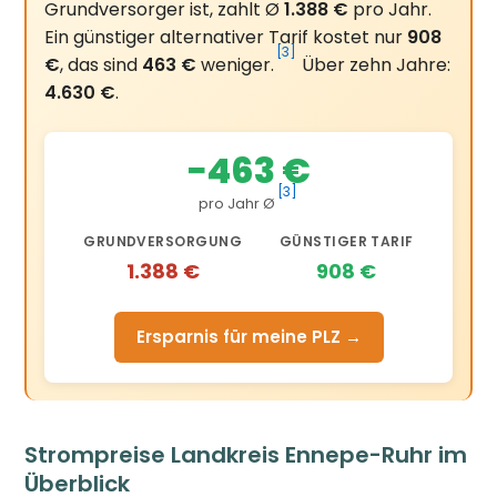
Grundversorger ist, zahlt Ø
1.388 €
pro Jahr.
Ein günstiger alternativer Tarif kostet nur
908
[3]
€
, das sind
463 €
weniger.
Über zehn Jahre:
4.630 €
.
−463 €
[3]
pro Jahr Ø
GRUNDVERSORGUNG
GÜNSTIGER TARIF
1.388 €
908 €
Ersparnis für meine PLZ →
Strompreise Landkreis Ennepe-Ruhr im
Überblick