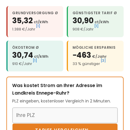
GRUNDVERSORGUNG Ø
GÜNSTIGSTER TARIF Ø
35,32
30,90
ct/kWh
ct/kWh
[1]
[1]
1.388 €/Jahr
908 €/Jahr
ÖKOSTROM Ø
MÖGLICHE ERSPARNIS
30,74
−463
ct/kWh
€/Jahr
[1]
[3]
910 €/Jahr
33 % günstiger
Was kostet Strom an Ihrer Adresse im
Landkreis Ennepe-Ruhr?
PLZ eingeben, kostenloser Vergleich in 2 Minuten.
Postleitzahl