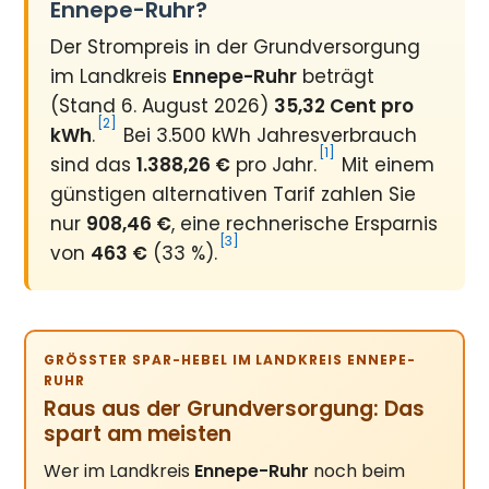
Ennepe-Ruhr?
Der Strompreis in der Grundversorgung
im Landkreis
Ennepe-Ruhr
beträgt
(Stand 6. August 2026)
35,32 Cent pro
[2]
kWh
.
Bei 3.500 kWh Jahresverbrauch
[1]
sind das
1.388,26 €
pro Jahr.
Mit einem
günstigen alternativen Tarif zahlen Sie
nur
908,46 €
, eine rechnerische Ersparnis
[3]
von
463 €
(33 %).
GRÖSSTER SPAR-HEBEL IM LANDKREIS ENNEPE-R
UHR
Raus aus der Grundversorgung: Das
spart am meisten
Wer im Landkreis
Ennepe-Ruhr
noch beim