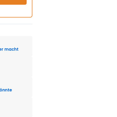
ter macht
könnte