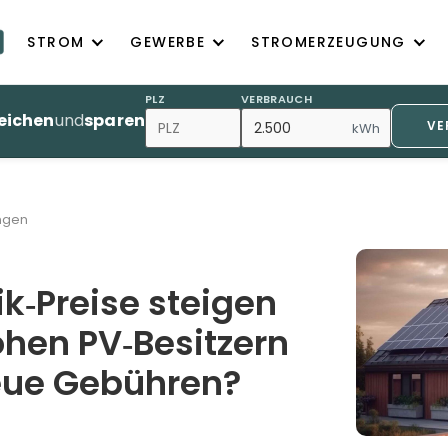
STROM
GEWERBE
STROMERZEUGUNG
PLZ
VERBRAUCH
eichen
und
sparen
VE
kWh
ngen
ik‑Preise steigen
ohen PV‑Besitzern
eue Gebühren?