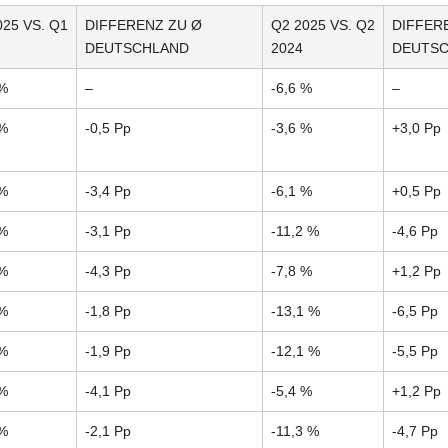
025 VS. Q1
DIFFERENZ ZU Ø
Q2 2025 VS. Q2
DIFFER
DEUTSCHLAND
2024
DEUTS
 %
–
-6,6 %
–
 %
-0,5 Pp
-3,6 %
+3,0 Pp
 %
-3,4 Pp
-6,1 %
+0,5 Pp
 %
-3,1 Pp
-11,2 %
-4,6 Pp
 %
-4,3 Pp
-7,8 %
+1,2 Pp
 %
-1,8 Pp
-13,1 %
-6,5 Pp
 %
-1,9 Pp
-12,1 %
-5,5 Pp
 %
-4,1 Pp
-5,4 %
+1,2 Pp
 %
-2,1 Pp
-11,3 %
-4,7 Pp