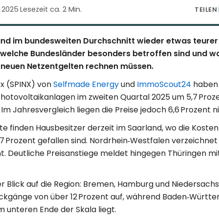
i 2025
·
Lesezeit ca. 2 Min.
TEILEN
ind im bundesweiten Durchschnitt wieder etwas teurer
welche Bundesländer besonders betroffen sind und w
t neuen Netzentgelten rechnen müssen.
ex (SPINX) von
Selfmade Energy
und
ImmoScout24
haben 
 Photovoltaikanlagen im zweiten Quartal 2025 um 5,7 Pro
m Jahresvergleich liegen die Preise jedoch 6,6 Prozent ni
e finden Hausbesitzer derzeit im Saarland, wo die Kosten
7 Prozent gefallen sind. Nordrhein‑Westfalen verzeichnet
t. Deutliche Preisanstiege meldet hingegen Thüringen mit
der Blick auf die Region: Bremen, Hamburg und Niedersach
ückgänge von über 12 Prozent auf, während Baden‑Württ
 unteren Ende der Skala liegt.