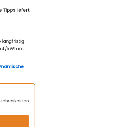
 Tipps liefert
 langfristig
0 ct/kWh im
ynamische
h Jahreskosten