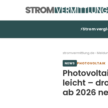
Zum
Inhalt
springen
⚡
Strom vergl
stromvermittlung.de
›
Meldu
NEWS
PHOTOVOLTAIK
Photovolta
leicht – dr
ab 2026 n