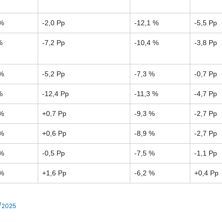
 %
-2,0 Pp
-12,1 %
-5,5 Pp
%
-7,2 Pp
-10,4 %
-3,8 Pp
 %
-5,2 Pp
-7,3 %
-0,7 Pp
%
-12,4 Pp
-11,3 %
-4,7 Pp
 %
+0,7 Pp
-9,3 %
-2,7 Pp
 %
+0,6 Pp
-8,9 %
-2,7 Pp
 %
-0,5 Pp
-7,5 %
-1,1 Pp
 %
+1,6 Pp
-6,2 %
+0,4 Pp
/2025