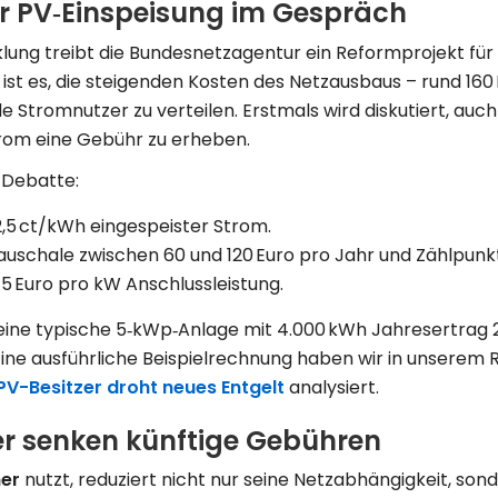
ür PV‑Einspeisung im Gespräch
cklung treibt die Bundesnetzagentur ein Reformprojekt für 
 ist es, die steigenden Kosten des Netzausbaus – rund 160 
le Stromnutzer zu verteilen. Erstmals wird diskutiert, auch
trom eine Gebühr zu erheben.
 Debatte:
 2,5 ct/kWh eingespeister Strom.
uschale zwischen 60 und 120 Euro pro Jahr und Zählpunkt
15 Euro pro kW Anschlussleistung.
ine typische 5‑kWp‑Anlage mit 4.000 kWh Jahresertrag 20
Eine ausführliche Beispielrechnung haben wir in unserem
V-Besitzer droht neues Entgelt
analysiert.
er senken künftige Gebühren
er
nutzt, reduziert nicht nur seine Netzabhängigkeit, son