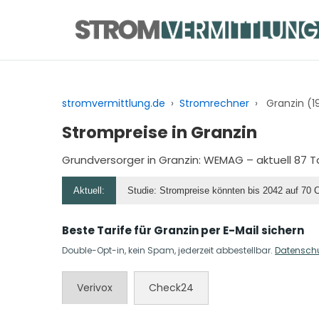
Zum
Inhalt
springen
stromvermittlung.de
›
Stromrechner
›
Granzin (1
Strompreise in Granzin
Grundversorger in Granzin:
WEMAG
– aktuell 87 
Aktuell:
Studie: Strompreise könnten bis 2042 auf 70 
Beste Tarife für Granzin per E-Mail sichern
Double-Opt-in, kein Spam, jederzeit abbestellbar.
Datensch
Verivox
Check24