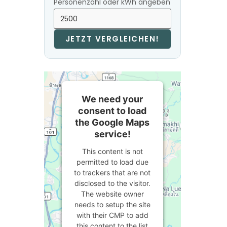
Personenzahl oder kWh angeben
JETZT VERGLEICHEN!
We need your
consent to load
the Google Maps
service!
This content is not
permitted to load due
to trackers that are not
disclosed to the visitor.
The website owner
needs to setup the site
with their CMP to add
this content to the list