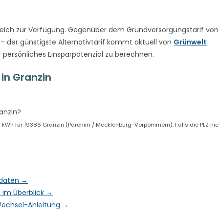
eich zur Verfügung. Gegenüber dem Grundversorgungstarif von
– der günstigste Alternativtarif kommt aktuell von
Grünwelt
r persönliches Einsparpotenzial zu berechnen.
in Granzin
anzin?
kWh für 19386 Granzin (Parchim / Mecklenburg-Vorpommern). Falls die PLZ nich
ktdaten →
 im Überblick →
& Wechsel-Anleitung →