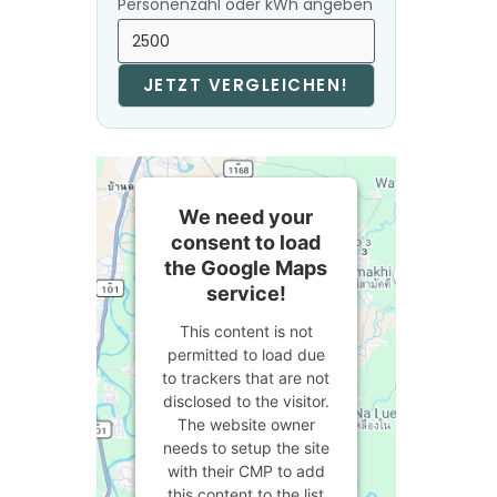
Personenzahl oder kWh angeben
JETZT VERGLEICHEN!
We need your
consent to load
the Google Maps
service!
This content is not
permitted to load due
to trackers that are not
disclosed to the visitor.
The website owner
needs to setup the site
with their CMP to add
this content to the list