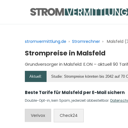
Zum
Inhalt
springen
stromvermittlung.de
›
Stromrechner
›
Malsfeld (
Strompreise in Malsfeld
Grundversorger in Malsfeld:
E.ON
– aktuell 90 Tar
Aktuell:
Studie: Strompreise könnten bis 2042 auf 70 
Beste Tarife für Malsfeld per E-Mail sichern
Double-Opt-in, kein Spam, jederzeit abbestellbar.
Datensch
Verivox
Check24