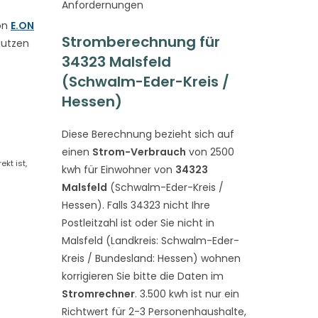
Anfordernungen
on
E.ON
Stromberechnung für
Nutzen
34323 Malsfeld
(Schwalm-Eder-Kreis /
Hessen)
Diese Berechnung bezieht sich auf
einen
Strom-Verbrauch
von 2500
kt ist,
kwh für Einwohner von
34323
Malsfeld
(Schwalm-Eder-Kreis /
Hessen). Falls 34323 nicht Ihre
Postleitzahl ist oder Sie nicht in
Malsfeld (Landkreis: Schwalm-Eder-
Kreis / Bundesland: Hessen) wohnen
korrigieren Sie bitte die Daten im
Stromrechner
. 3.500 kwh ist nur ein
Richtwert für 2-3 Personenhaushalte,