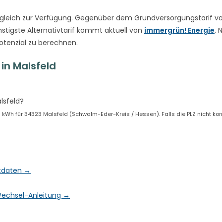
gleich zur Verfügung. Gegenüber dem Grundversorgungstarif v
stigste Alternativtarif kommt aktuell von
immergrün! Energie
. 
otenzial zu berechnen.
in Malsfeld
lsfeld?
Wh für 34323 Malsfeld (Schwalm-Eder-Kreis / Hessen). Falls die PLZ nicht korre
ktdaten →
& Wechsel-Anleitung →