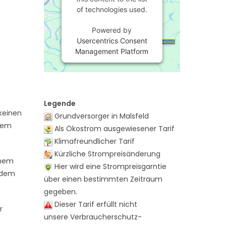
of technologies used.
Powered by
Usercentrics Consent
Management Platform
Legende
keinen
Grundversorger in Malsfeld
 dem
Als Ökostrom ausgewiesener Tarif
Klimafreundlicher Tarif
Kürzliche Strompreisänderung
inem
Hier wird eine Strompreisgarntie
t dem
über einen bestimmten Zeitraum
gegeben.
Dieser Tarif erfüllt nicht
r
unsere Verbraucherschutz-