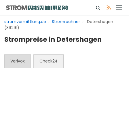
Zum
Inhalt
springen
stromvermittlung.de
›
Stromrechner
›
Detershagen
(39291)
Strompreise in Detershagen
Verivox
Check24