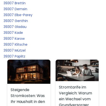
39307 Brettin
39307 Demsin
39307 Elbe-Parey
39307 Genthin
39307 Gladau
39307 Kade
39307 Karow
39307 Klitsche
39307 Mützel
39307 Paplitz
Stromtarife im
Steigende
Vergleich: Warum
Stromkosten: Was
ein Wechsel vom
Ihr Haushalt in den
Grundversorger