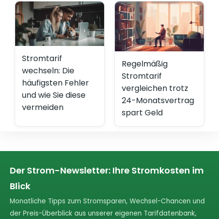
Stromtarif
Regelmäßig
wechseln: Die
Stromtarif
häufigsten Fehler
vergleichen trotz
und wie Sie diese
24-Monatsvertrag
vermeiden
spart Geld
Der Strom-Newsletter: Ihre Stromkosten im
Blick
Monatliche Tipps zum Stromsparen, Wechsel-Chancen und
der Preis-Überblick aus unserer eigenen Tarifdatenbank,