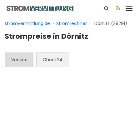
Zum
Inhalt
springen
stromvermittlung.de
›
Stromrechner
›
Dörnitz (39291)
Strompreise in Dörnitz
Verivox
Check24