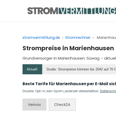
Zum
Inhalt
springen
stromvermittlung.de
›
Stromrechner
›
Marienhau
Strompreise in Marienhausen
Grundversorger in Marienhausen:
Süwag
– aktuel
Aktuell:
Studie: Strompreise könnten bis 2042 auf 70 
Beste Tarife für Marienhausen per E-Mail si
Double-Opt-in, kein Spam, jederzeit abbestellbar.
Datensch
Verivox
Check24