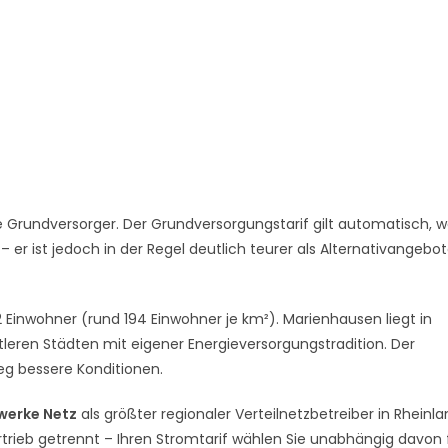
 Grundversorger. Der Grundversorgungstarif gilt automatisch, w
er ist jedoch in der Regel deutlich teurer als Alternativangebo
 Einwohner (rund 194 Einwohner je km²). Marienhausen liegt in
tleren Städten mit eigener Energieversorgungstradition. Der
g bessere Konditionen.
werke Netz
als größter regionaler Verteilnetzbetreiber in Rheinl
rtrieb getrennt – Ihren Stromtarif wählen Sie unabhängig davon f