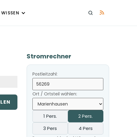
WISSEN
Stromrechner
Postleitzahl:
Ort / Ortsteil wählen:
ILEN
1 Pers.
2 Pers.
3 Pers
4 Pers