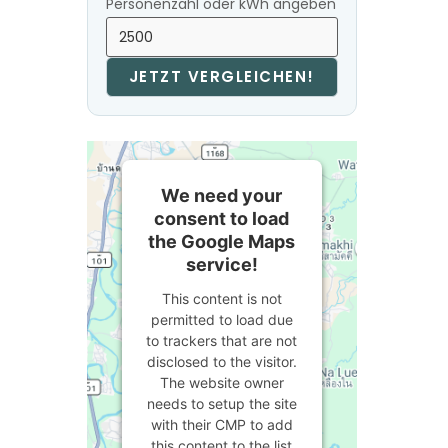
Personenzahl oder kWh angeben
JETZT VERGLEICHEN!
We need your
consent to load
the Google Maps
service!
This content is not
permitted to load due
to trackers that are not
disclosed to the visitor.
The website owner
needs to setup the site
with their CMP to add
this content to the list