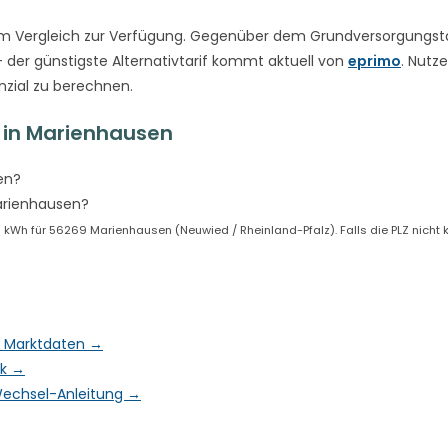
m Vergleich zur Verfügung. Gegenüber dem Grundversorgungsta
 der günstigste Alternativtarif kommt aktuell von
eprimo
. Nutze
nzial zu berechnen.
 in Marienhausen
en?
arienhausen?
Wh für 56269 Marienhausen (Neuwied / Rheinland-Pfalz). Falls die PLZ nicht kor
 & Marktdaten →
ck →
& Wechsel-Anleitung →