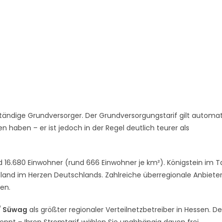
tändige Grundversorger. Der Grundversorgungstarif gilt automat
 haben – er ist jedoch in der Regel deutlich teurer als
d 16.680 Einwohner (rund 666 Einwohner je km²). Königstein im 
esland im Herzen Deutschlands. Zahlreiche überregionale Anbiete
en.
/ Süwag
als größter regionaler Verteilnetzbetreiber in Hessen. De
rennt – Ihren Stromtarif wählen Sie unabhängig davon frei.