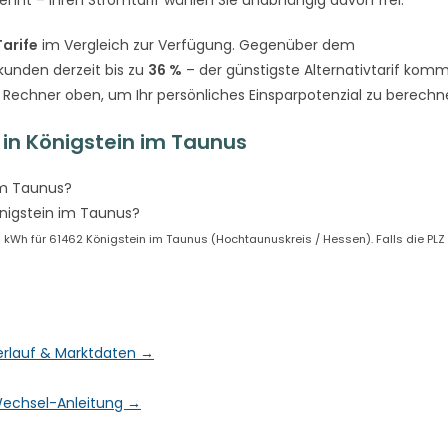
Tarife
im Vergleich zur Verfügung. Gegenüber dem
unden derzeit bis zu
36 %
– der günstigste Alternativtarif kom
n Rechner oben, um Ihr persönliches Einsparpotenzial zu berechn
in Königstein im Taunus
im Taunus?
nigstein im Taunus?
kWh für 61462 Königstein im Taunus (Hochtaunuskreis / Hessen). Falls die PLZ 
Verlauf & Marktdaten →
& Wechsel-Anleitung →