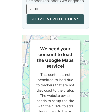
Personenzahl oder kWh angeben
JETZT VERGLEICHEN!
We need your
consent to load
the Google Maps
service!
This content is not
permitted to load due
to trackers that are not
disclosed to the visitor.
The website owner
needs to setup the site
with their CMP to add
this content to the list