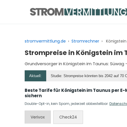
Zum
Inhalt
springen
stromvermittlung.de
›
Stromrechner
›
Königstei
Strompreise in Königstein im
Grundversorger in Königstein im Taunus:
Süwag
–
Aktuell:
Studie: Strompreise könnten bis 2042 auf 70 
Beste Tarife für Königstein im Taunus per E-
sichern
Double-Opt-in, kein Spam, jederzeit abbestellbar.
Datensch
Verivox
Check24