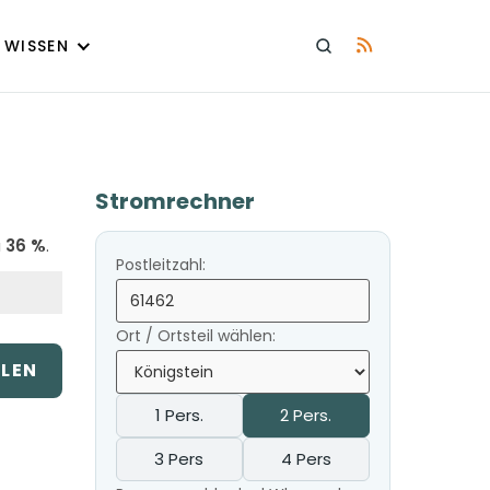
WISSEN
Stromrechner
u
36 %
.
Postleitzahl:
Ort / Ortsteil wählen:
ILEN
1 Pers.
2 Pers.
3 Pers
4 Pers