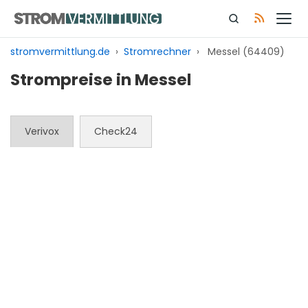
Zum
Inhalt
springen
stromvermittlung.de
›
Stromrechner
›
Messel (64409)
Strompreise in Messel
Verivox
Check24