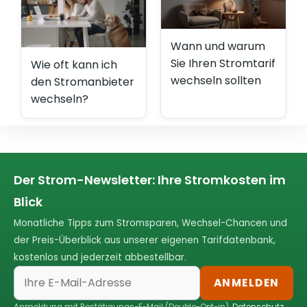
Wann und warum
Sie Ihren Stromtarif
Wie oft kann ich
wechseln sollten
den Stromanbieter
wechseln?
Der Strom-Newsletter: Ihre Stromkosten im
Blick
Monatliche Tipps zum Stromsparen, Wechsel-Chancen und
der Preis-Überblick aus unserer eigenen Tarifdatenbank,
kostenlos und jederzeit abbestellbar.
ANMELDEN
Anmeldung mit Bestätigungs-E-Mail (Double-Opt-in).
Datenschutz