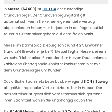
In
Messel (64409)
ist
ENTEGA
der zuständige
Grundversorger. Der Grundversorgungstarif gilt
automatisch, wenn Sie keinen eigenen Liefervertrag
abgeschlossen haben – er ist jedoch in der Regel deutlich
teurer als Alternativangebote auf dem freien Markt.
Messel im Darmstadt-Dieburg zählt rund 4.215 Einwohner
(rund 284 Einwohner je km²). Messel liegt in Hessen, einem
wirtschaftlich starken Bundesland im Herzen Deutschlands.
Zahlreiche überregionale Anbieter konkurrieren hier mit
dem Grundversorger um Kunden.
Das örtliche Stromnetz betreibt überwiegend
E.ON / Süwag
als größter regionaler Verteilnetzbetreiber in Hessen. Der
Netzbetreiber ist gesetzlich vom Stromvertrieb getrennt –
Ihren Stromtarif wählen Sie unabhängig davon frei.
Für
64409 Messel
stehen aktuell
90 Tarife
im Vergleich zur