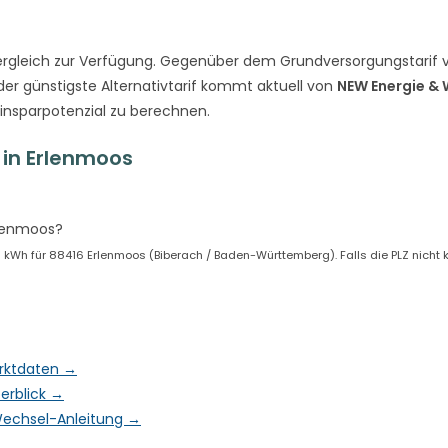
rgleich zur Verfügung. Gegenüber dem Grundversorgungstarif 
der günstigste Alternativtarif kommt aktuell von
NEW Energie &
Einsparpotenzial zu berechnen.
in Erlenmoos
rlenmoos?
Wh für 88416 Erlenmoos (Biberach / Baden-Württemberg). Falls die PLZ nicht kor
arktdaten →
erblick →
& Wechsel-Anleitung →