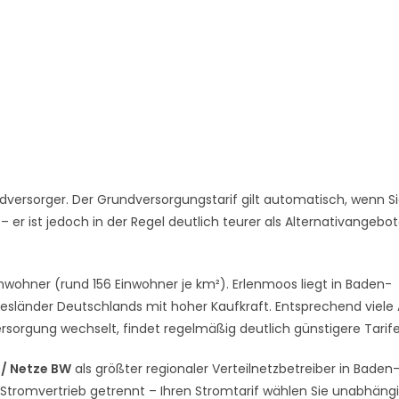
versorger. Der Grundversorgungstarif gilt automatisch, wenn S
er ist jedoch in der Regel deutlich teurer als Alternativangebo
inwohner (rund 156 Einwohner je km²). Erlenmoos liegt in Baden-
sländer Deutschlands mit hoher Kaufkraft. Entsprechend viele 
sorgung wechselt, findet regelmäßig deutlich günstigere Tarife
/ Netze BW
als größter regionaler Verteilnetzbetreiber in Baden
 Stromvertrieb getrennt – Ihren Stromtarif wählen Sie unabhäng