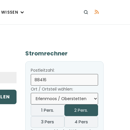
WISSEN
Stromrechner
Postleitzahl:
Ort / Ortsteil wählen:
ILEN
1 Pers.
2 Pers.
3 Pers
4 Pers