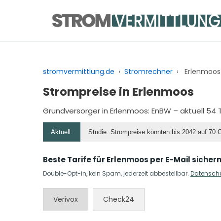
Zum
Inhalt
springen
stromvermittlung.de
›
Stromrechner
›
Erlenmoos
Strompreise in Erlenmoos
Grundversorger in Erlenmoos:
EnBW
– aktuell 54 
Aktuell:
Studie: Strompreise könnten bis 2042 auf 70 
Beste Tarife für Erlenmoos per E-Mail sicher
Double-Opt-in, kein Spam, jederzeit abbestellbar.
Datensch
Verivox
Check24