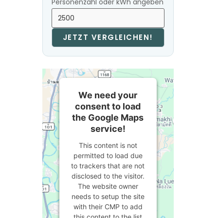
Personenzahl oder kWh angeben
JETZT VERGLEICHEN!
We need your
consent to load
the Google Maps
service!
This content is not
permitted to load due
to trackers that are not
disclosed to the visitor.
The website owner
needs to setup the site
with their CMP to add
this content to the list