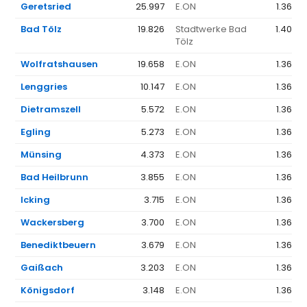
Geretsried
25.997
E.ON
1.368 
Bad Tölz
19.826
Stadtwerke Bad
1.406 
Tölz
Wolfratshausen
19.658
E.ON
1.368 
Lenggries
10.147
E.ON
1.368 
Dietramszell
5.572
E.ON
1.368 
Egling
5.273
E.ON
1.368 
Münsing
4.373
E.ON
1.368 
Bad Heilbrunn
3.855
E.ON
1.368 
Icking
3.715
E.ON
1.368 
Wackersberg
3.700
E.ON
1.368 
Benediktbeuern
3.679
E.ON
1.368 
Gaißach
3.203
E.ON
1.368 
Königsdorf
3.148
E.ON
1.368 