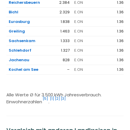
Reichersbeuern
2.384
E.ON
1.368 
Bichl
2.329
E.ON
1.368 
Eurasburg
1.838
E.ON
1.368 
Greiling
1.463
E.ON
1.368 
Sachsenkam
1.333
E.ON
1.368 
Schlehdorf
1.327
E.ON
1.368 
Jachenau
828
E.ON
1.368 
Kochel am See
–
E.ON
1.368 
Alle Werte Ø für 3.500 kWh Jahresverbrauch.
[5]
[1]
[2]
[3]
Einwohnerzahlen
.