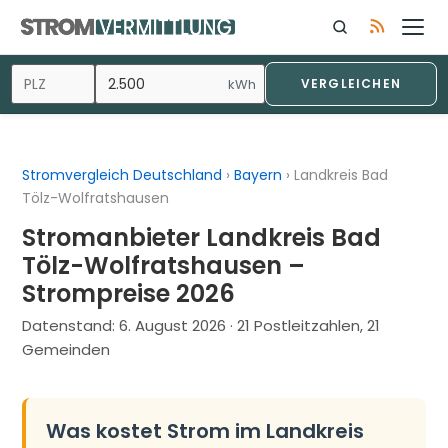
Zum
Inhalt
springen
kWh
VERGLEICHEN
Stromvergleich Deutschland
›
Bayern
›
Landkreis Bad
Tölz-Wolfratshausen
Stromanbieter Landkreis Bad
Tölz-Wolfratshausen –
Strompreise 2026
Datenstand:
6. August 2026
· 21 Postleitzahlen, 21
Gemeinden
Was kostet Strom im Landkreis