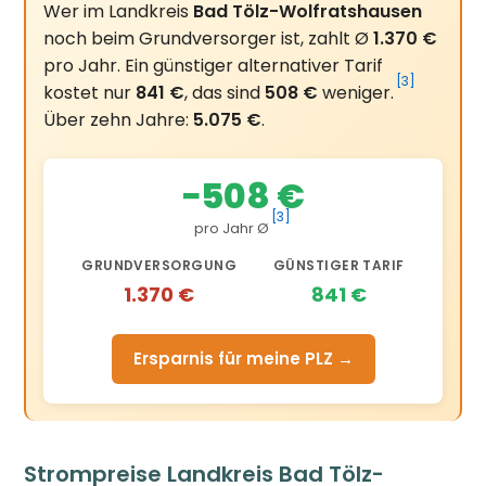
Wer im Landkreis
Bad Tölz-Wolfratshausen
noch beim Grundversorger ist, zahlt Ø
1.370 €
pro Jahr. Ein günstiger alternativer Tarif
[3]
kostet nur
841 €
, das sind
508 €
weniger.
Über zehn Jahre:
5.075 €
.
−508 €
[3]
pro Jahr Ø
GRUNDVERSORGUNG
GÜNSTIGER TARIF
1.370 €
841 €
Ersparnis für meine PLZ →
Strompreise Landkreis Bad Tölz-