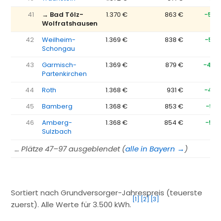
41
→ Bad Tölz-
1.370 €
863 €
−507
Wolfratshausen
42
Weilheim-
1.369 €
838 €
−532
Schongau
43
Garmisch-
1.369 €
879 €
−490
Partenkirchen
44
Roth
1.368 €
931 €
−437
45
Bamberg
1.368 €
853 €
−515
46
Amberg-
1.368 €
854 €
−514
Sulzbach
… Plätze 47–97 ausgeblendet (
alle in Bayern →
)
Sortiert nach Grundversorger-Jahrespreis (teuerste
[1]
[2]
[3]
zuerst). Alle Werte für 3.500 kWh.