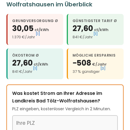
Wolfratshausen im Überblick
GRUNDVERSORGUNG Ø
GÜNSTIGSTER TARIF Ø
30,05
27,60
ct/kWh
ct/kWh
[1]
[1]
1.370 €/Jahr
841 €/Jahr
ÖKOSTROM Ø
MÖGLICHE ERSPARNIS
27,60
−508
ct/kWh
€/Jahr
[1]
[3]
841 €/Jahr
37 % günstiger
Was kostet Strom an Ihrer Adresse im
Landkreis Bad Tölz-Wolfratshausen?
PLZ eingeben, kostenloser Vergleich in 2 Minuten.
Postleitzahl