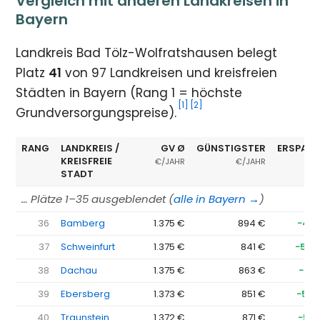
Vergleich mit anderen Landkreisen in
Bayern
Landkreis Bad Tölz-Wolfratshausen belegt
Platz
41
von 97 Landkreisen und kreisfreien
Städten in Bayern (Rang 1 = höchste
[1]
[2]
Grundversorgungspreise).
RANG
LANDKREIS /
GV Ø
GÜNSTIGSTER
ERSPARN
KREISFREIE
€/JAHR
€/JAHR
STADT
… Plätze 1–35 ausgeblendet (
alle in Bayern →
)
36
Bamberg
1.375 €
894 €
−481
37
Schweinfurt
1.375 €
841 €
−534
38
Dachau
1.375 €
863 €
−512
39
Ebersberg
1.373 €
851 €
−522
40
Traunstein
1.372 €
871 €
−501