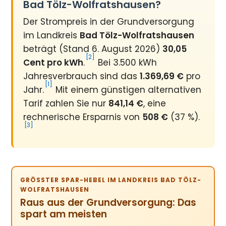
Bad Tölz-Wolfratshausen?
Der Strompreis in der Grundversorgung
im Landkreis
Bad Tölz-Wolfratshausen
beträgt (Stand 6. August 2026)
30,05
[2]
Cent pro kWh
.
Bei 3.500 kWh
Jahresverbrauch sind das
1.369,69 €
pro
[1]
Jahr.
Mit einem günstigen alternativen
Tarif zahlen Sie nur
841,14 €
, eine
rechnerische Ersparnis von
508 €
(37 %).
[3]
GRÖSSTER SPAR-HEBEL IM LANDKREIS BAD TÖLZ-W
OLFRATSHAUSEN
Raus aus der Grundversorgung: Das
spart am meisten