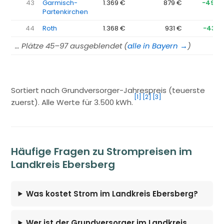
43
Garmisch-
1.369 €
879 €
−490 
Partenkirchen
44
Roth
1.368 €
931 €
−437 
… Plätze 45–97 ausgeblendet (
alle in Bayern →
)
Sortiert nach Grundversorger-Jahrespreis (teuerste
[1]
[2]
[3]
zuerst). Alle Werte für 3.500 kWh.
Häufige Fragen zu Strompreisen im
Landkreis Ebersberg
Was kostet Strom im Landkreis Ebersberg?
Wer ist der Grundversorger im Landkreis