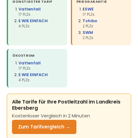
GÜNSTIGSTER TARIF
PREISGARANTIE
Vattenfall
ESWE
17 PLZs
17 PLZs
E WIE EINFACH
Tchibo
4 PLZs
2 PLZs
SWM
2 PLZs
ÖKOSTROM
Vattenfall
17 PLZs
E WIE EINFACH
4 PLZs
Alle Tarife für Ihre Postleitzahl im Landkreis
Ebersberg
Kostenloser Vergleich in 2 Minuten
Zum Tarifvergleich →