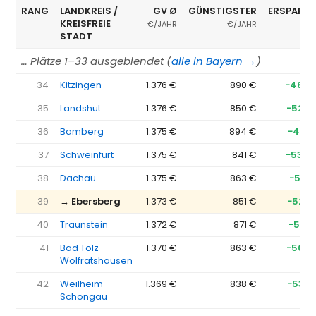
RANG
LANDKREIS /
GV Ø
GÜNSTIGSTER
ERSPARNI
KREISFREIE
€/JAHR
€/JAHR
STADT
… Plätze 1–33 ausgeblendet (
alle in Bayern →
)
34
Kitzingen
1.376 €
890 €
−486 
35
Landshut
1.376 €
850 €
−526 
36
Bamberg
1.375 €
894 €
−481 
37
Schweinfurt
1.375 €
841 €
−534 
38
Dachau
1.375 €
863 €
−512 
39
→ Ebersberg
1.373 €
851 €
−522 
40
Traunstein
1.372 €
871 €
−501 
41
Bad Tölz-
1.370 €
863 €
−507 
Wolfratshausen
42
Weilheim-
1.369 €
838 €
−532 
Schongau