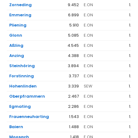
Zorneding
9.452
E.ON
1.36
Emmering
6.899
E.ON
1.36
Pliening
5.910
E.ON
1.36
Glonn
5.085
E.ON
1.36
Aßling
4.545
E.ON
1.36
Anzing
4.388
E.ON
1.36
Steinhöring
3.894
E.ON
1.36
Forstinning
3.737
E.ON
1.36
Hohenlinden
3.339
SEW
1.46
Oberpframmern
2.467
E.ON
1.36
Egmating
2.286
E.ON
1.36
Frauenneuharting
1.543
E.ON
1.36
Baiern
1.488
E.ON
1.36
Moosach
1.418
E.ON
1.36