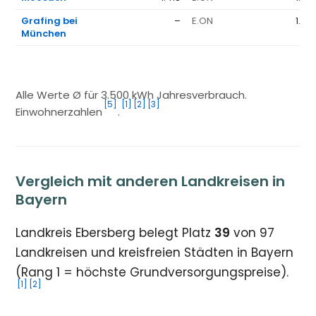
Grafing bei
–
E.ON
1.36
München
Alle Werte Ø für 3.500 kWh Jahresverbrauch.
[5]
[1]
[2]
[3]
Einwohnerzahlen
.
Vergleich mit anderen Landkreisen in
Bayern
Landkreis Ebersberg belegt Platz
39
von 97
Landkreisen und kreisfreien Städten in Bayern
(Rang 1 = höchste Grundversorgungspreise).
[1]
[2]