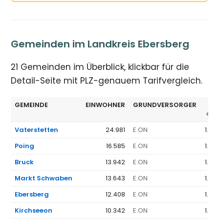
Gemeinden im Landkreis Ebersberg
21 Gemeinden im Überblick, klickbar für die
Detail-Seite mit PLZ-genauem Tarifvergleich.
GEMEINDE
EINWOHNER
GRUNDVERSORGER
GV
€/J
Vaterstetten
24.981
E.ON
1.36
Poing
16.585
E.ON
1.36
Bruck
13.942
E.ON
1.36
Markt Schwaben
13.643
E.ON
1.36
Ebersberg
12.408
E.ON
1.36
Kirchseeon
10.342
E.ON
1.36