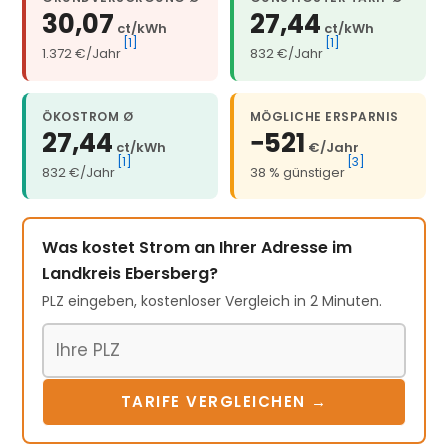
30,07
27,44
ct/kWh
ct/kWh
[1]
[1]
1.372 €/Jahr
832 €/Jahr
ÖKOSTROM Ø
MÖGLICHE ERSPARNIS
27,44
−521
ct/kWh
€/Jahr
[1]
[3]
832 €/Jahr
38 % günstiger
Was kostet Strom an Ihrer Adresse im
Landkreis Ebersberg?
PLZ eingeben, kostenloser Vergleich in 2 Minuten.
Postleitzahl
TARIFE VERGLEICHEN →