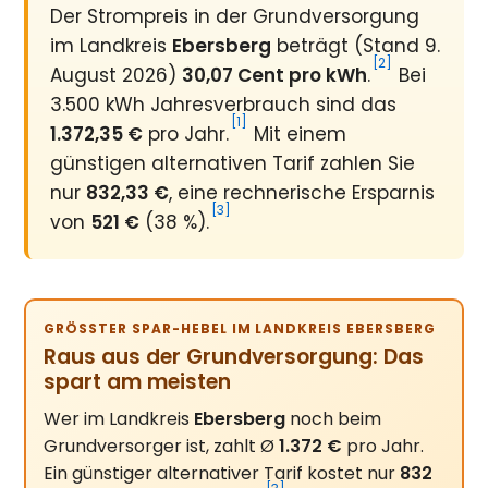
Der Strompreis in der Grundversorgung
im Landkreis
Ebersberg
beträgt (Stand 9.
[2]
August 2026)
30,07 Cent pro kWh
.
Bei
3.500 kWh Jahresverbrauch sind das
[1]
1.372,35 €
pro Jahr.
Mit einem
günstigen alternativen Tarif zahlen Sie
nur
832,33 €
, eine rechnerische Ersparnis
[3]
von
521 €
(38 %).
GRÖSSTER SPAR-HEBEL IM LANDKREIS EBERSBERG
Raus aus der Grundversorgung: Das
spart am meisten
Wer im Landkreis
Ebersberg
noch beim
Grundversorger ist, zahlt Ø
1.372 €
pro Jahr.
Ein günstiger alternativer Tarif kostet nur
832