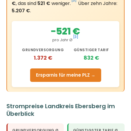
[3]
€
, das sind
521 €
weniger.
Über zehn Jahre:
5.207 €
.
−521 €
[3]
pro Jahr Ø
GRUNDVERSORGUNG
GÜNSTIGER TARIF
1.372 €
832 €
Ersparnis für meine PLZ →
Strompreise Landkreis Ebersberg im
Überblick
GRUNDVERSORGUNG Ø
GÜNSTIGSTER TARIF Ø