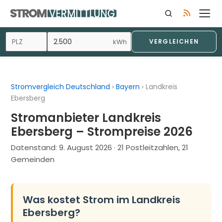
Zum
Inhalt
springen
kWh
VERGLEICHEN
Stromvergleich Deutschland
›
Bayern
›
Landkreis
Ebersberg
Stromanbieter Landkreis
Ebersberg – Strompreise 2026
Datenstand:
9. August 2026
· 21 Postleitzahlen, 21
Gemeinden
Was kostet Strom im Landkreis
Ebersberg?