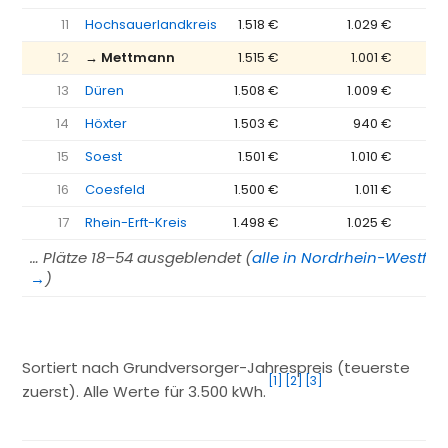
11
Hochsauerlandkreis
1.518 €
1.029 €
−
12
→ Mettmann
1.515 €
1.001 €
−
13
Düren
1.508 €
1.009 €
−
14
Höxter
1.503 €
940 €
−
15
Soest
1.501 €
1.010 €
−
16
Coesfeld
1.500 €
1.011 €
−
17
Rhein-Erft-Kreis
1.498 €
1.025 €
−
… Plätze 18–54 ausgeblendet (
alle in Nordrhein-Westfal
→
)
Sortiert nach Grundversorger-Jahrespreis (teuerste
[1]
[2]
[3]
zuerst). Alle Werte für 3.500 kWh.