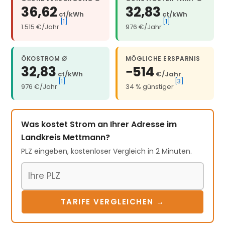
36,62
32,83
ct/kWh
ct/kWh
[1]
[1]
1.515 €/Jahr
976 €/Jahr
ÖKOSTROM Ø
MÖGLICHE ERSPARNIS
32,83
−514
ct/kWh
€/Jahr
[1]
[3]
976 €/Jahr
34 % günstiger
Was kostet Strom an Ihrer Adresse im
Landkreis Mettmann?
PLZ eingeben, kostenloser Vergleich in 2 Minuten.
Postleitzahl
TARIFE VERGLEICHEN →