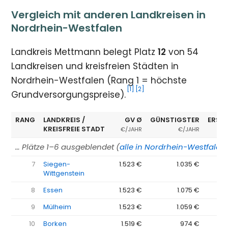
Vergleich mit anderen Landkreisen in
Nordrhein-Westfalen
Landkreis Mettmann belegt Platz
12
von 54
Landkreisen und kreisfreien Städten in
Nordrhein-Westfalen (Rang 1 = höchste
[1]
[2]
Grundversorgungspreise).
RANG
LANDKREIS /
GV Ø
GÜNSTIGSTER
ERSP
KREISFREIE STADT
€/JAHR
€/JAHR
… Plätze 1–6 ausgeblendet (
alle in Nordrhein-Westfalen
7
Siegen-
1.523 €
1.035 €
−
Wittgenstein
8
Essen
1.523 €
1.075 €
−
9
Mülheim
1.523 €
1.059 €
−
10
Borken
1.519 €
974 €
−