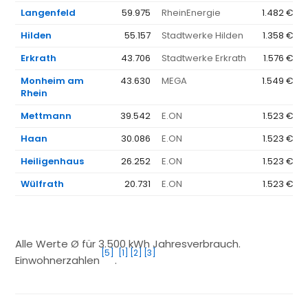
Langenfeld
59.975
RheinEnergie
1.482 €
Hilden
55.157
Stadtwerke Hilden
1.358 €
Erkrath
43.706
Stadtwerke Erkrath
1.576 €
Monheim am
43.630
MEGA
1.549 €
Rhein
Mettmann
39.542
E.ON
1.523 €
Haan
30.086
E.ON
1.523 €
Heiligenhaus
26.252
E.ON
1.523 €
Wülfrath
20.731
E.ON
1.523 €
Alle Werte Ø für 3.500 kWh Jahresverbrauch.
[5]
[1]
[2]
[3]
Einwohnerzahlen
.