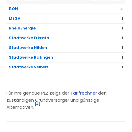
E.ON
4
MEGA
1
RheinEnergie
1
Stadtwerke Erkrath
1
Stadtwerke Hilden
1
Stadtwerke Ratingen
1
Stadtwerke Velbert
1
Für Ihre genaue PLZ zeigt der
Tarifrechner
den
zuständigen Grundversorger und günstige
[4]
Alternativen.