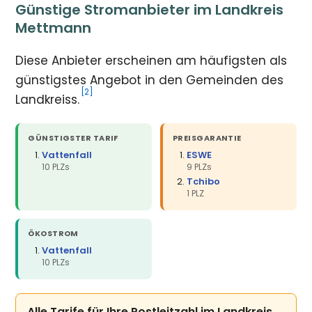
Günstige Stromanbieter im Landkreis
Mettmann
Diese Anbieter erscheinen am häufigsten als
günstigstes Angebot in den Gemeinden des
[2]
Landkreiss.
GÜNSTIGSTER TARIF
PREISGARANTIE
Vattenfall
ESWE
10 PLZs
9 PLZs
Tchibo
1 PLZ
ÖKOSTROM
Vattenfall
10 PLZs
Alle Tarife für Ihre Postleitzahl im Landkreis