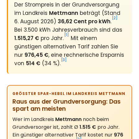
Der Strompreis in der Grundversorgung
im Landkreis
Mettmann
beträgt (Stand
[2]
6. August 2026)
36,62 Cent pro kWh
.
Bei 3.500 kWh Jahresverbrauch sind das
[1]
1.515,27 €
pro Jahr.
Mit einem
günstigen alternativen Tarif zahlen Sie
nur
976,45 €
, eine rechnerische Ersparnis
[3]
von
514 €
(34 %).
GRÖSSTER SPAR-HEBEL IM LANDKREIS METTMANN
Raus aus der Grundversorgung: Das
spart am meisten
Wer im Landkreis
Mettmann
noch beim
Grundversorger ist, zahlt Ø
1.515 €
pro Jahr.
Ein günstiger alternativer Tarif kostet nur
976