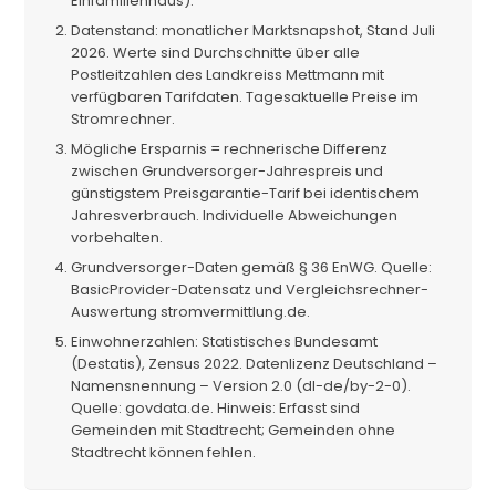
Einfamilienhaus).
Datenstand: monatlicher Marktsnapshot, Stand Juli
2026. Werte sind Durchschnitte über alle
Postleitzahlen des Landkreiss Mettmann mit
verfügbaren Tarifdaten. Tagesaktuelle Preise im
Stromrechner.
Mögliche Ersparnis = rechnerische Differenz
zwischen Grundversorger-Jahrespreis und
günstigstem Preisgarantie-Tarif bei identischem
Jahresverbrauch. Individuelle Abweichungen
vorbehalten.
Grundversorger-Daten gemäß § 36 EnWG. Quelle:
BasicProvider-Datensatz und Vergleichsrechner-
Auswertung stromvermittlung.de.
Einwohnerzahlen: Statistisches Bundesamt
(Destatis), Zensus 2022. Datenlizenz Deutschland –
Namensnennung – Version 2.0 (dl-de/by-2-0).
Quelle: govdata.de. Hinweis: Erfasst sind
Gemeinden mit Stadtrecht; Gemeinden ohne
Stadtrecht können fehlen.