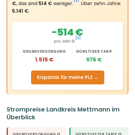
[3]
€
, das sind
514 €
weniger.
Über zehn Jahre:
5.141 €
.
−514 €
[3]
pro Jahr Ø
GRUNDVERSORGUNG
GÜNSTIGER TARIF
1.515 €
976 €
Ersparnis für meine PLZ →
Strompreise Landkreis Mettmann im
Überblick
GRUNDVERSORGUNG Ø
GÜNSTIGSTER TARIF Ø