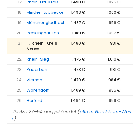
17
Rhein-Erft-Kreis
1.498 €
1.025 €
−4
18
Minden-Lübbecke
1.493 €
1.000 €
−4
19
Mönchengladbach
1.487 €
956 €
−5
20
Recklinghausen
1.481 €
1.002 €
−4
21
→ Rhein-Kreis
1.480 €
981 €
−4
Neuss
22
Rhein-Sieg
1.475 €
1.010 €
−4
23
Paderborn
1.473 €
981 €
−4
24
Viersen
1.470 €
984 €
−4
25
Warendorf
1.469 €
985 €
−4
26
Herford
1.464 €
959 €
−5
… Plätze 27–54 ausgeblendet (
alle in Nordrhein-Westfal
→
)