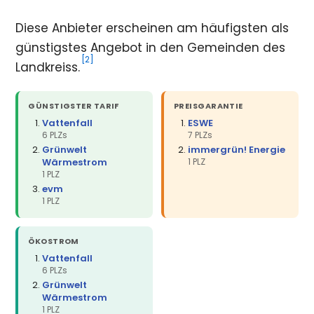
Diese Anbieter erscheinen am häufigsten als
günstigstes Angebot in den Gemeinden des
[2]
Landkreiss.
GÜNSTIGSTER TARIF
PREISGARANTIE
Vattenfall
ESWE
6 PLZs
7 PLZs
Grünwelt
immergrün! Energie
Wärmestrom
1 PLZ
1 PLZ
evm
1 PLZ
ÖKOSTROM
Vattenfall
6 PLZs
Grünwelt
Wärmestrom
1 PLZ