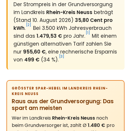
Der Strompreis in der Grundversorgung
im Landkreis
Rhein-Kreis Neuss
beträgt
(Stand 10. August 2026)
35,80 Cent pro
[2]
kWh
.
Bei 3.500 kWh Jahresverbrauch
[1]
sind das
1.479,53 €
pro Jahr.
Mit einem
günstigen alternativen Tarif zahlen Sie
nur
955,60 €
, eine rechnerische Ersparnis
[3]
von
499 €
(34 %).
GRÖSSTER SPAR-HEBEL IM LANDKREIS RHEIN-K
REIS NEUSS
Raus aus der Grundversorgung: Das
spart am meisten
Wer im Landkreis
Rhein-Kreis Neuss
noch
beim Grundversorger ist, zahlt Ø
1.480 €
pro