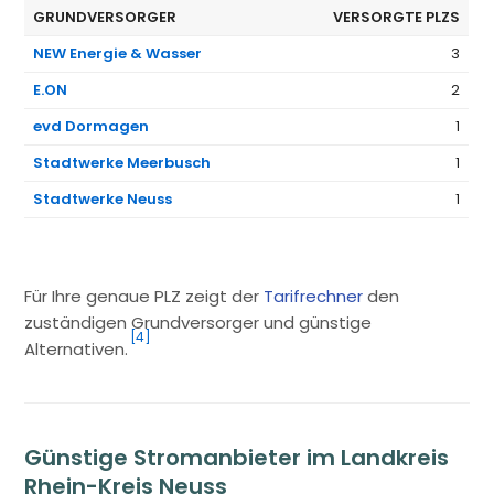
GRUNDVERSORGER
VERSORGTE PLZS
NEW Energie & Wasser
3
E.ON
2
evd Dormagen
1
Stadtwerke Meerbusch
1
Stadtwerke Neuss
1
Für Ihre genaue PLZ zeigt der
Tarifrechner
den
zuständigen Grundversorger und günstige
[4]
Alternativen.
Günstige Stromanbieter im Landkreis
Rhein-Kreis Neuss