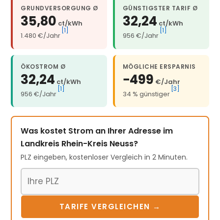
GRUNDVERSORGUNG Ø
GÜNSTIGSTER TARIF Ø
35,80
32,24
ct/kWh
ct/kWh
[1]
[1]
1.480 €/Jahr
956 €/Jahr
ÖKOSTROM Ø
MÖGLICHE ERSPARNIS
32,24
−499
ct/kWh
€/Jahr
[1]
[3]
956 €/Jahr
34 % günstiger
Was kostet Strom an Ihrer Adresse im
Landkreis Rhein-Kreis Neuss?
PLZ eingeben, kostenloser Vergleich in 2 Minuten.
Postleitzahl
TARIFE VERGLEICHEN →