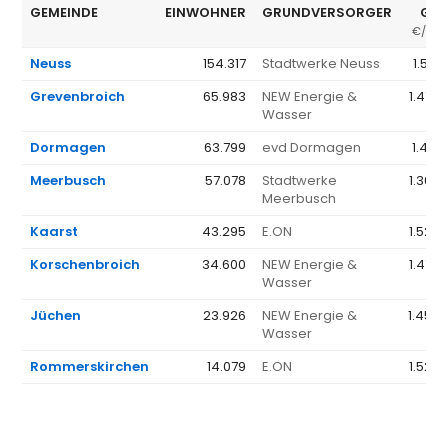
GEMEINDE
EINWOHNER
GRUNDVERSORGER
GV 
€/JAH
Neuss
154.317
Stadtwerke Neuss
1.561
Grevenbroich
65.983
NEW Energie &
1.470 
Wasser
Dormagen
63.799
evd Dormagen
1.461
Meerbusch
57.078
Stadtwerke
1.368 
Meerbusch
Kaarst
43.295
E.ON
1.523 
Korschenbroich
34.600
NEW Energie &
1.470 
Wasser
Jüchen
23.926
NEW Energie &
1.459 
Wasser
Rommerskirchen
14.079
E.ON
1.523 