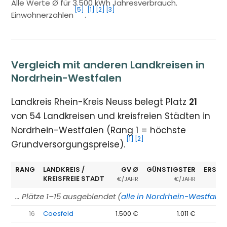
Alle Werte Ø für 3.500 kWh Jahresverbrauch.
[5]
[1]
[2]
[3]
Einwohnerzahlen
.
Vergleich mit anderen Landkreisen in
Nordrhein-Westfalen
Landkreis Rhein-Kreis Neuss belegt Platz
21
von 54 Landkreisen und kreisfreien Städten in
Nordrhein-Westfalen (Rang 1 = höchste
[1]
[2]
Grundversorgungspreise).
RANG
LANDKREIS /
GV Ø
GÜNSTIGSTER
ERSPA
KREISFREIE STADT
€/JAHR
€/JAHR
… Plätze 1–15 ausgeblendet (
alle in Nordrhein-Westfale
16
Coesfeld
1.500 €
1.011 €
−4