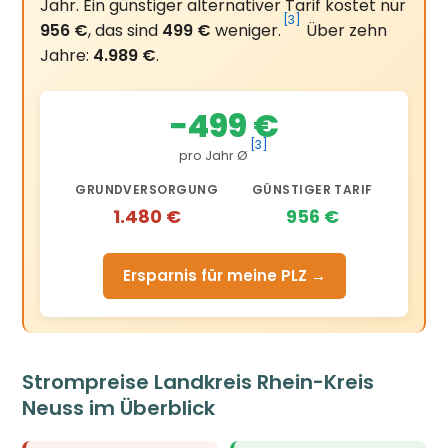
Jahr. Ein günstiger alternativer Tarif kostet nur
[3]
956 €
, das sind
499 €
weniger.
Über zehn
Jahre:
4.989 €
.
−499 €
[3]
pro Jahr Ø
GRUNDVERSORGUNG
GÜNSTIGER TARIF
1.480 €
956 €
Ersparnis für meine PLZ →
Strompreise Landkreis Rhein-Kreis
Neuss im Überblick