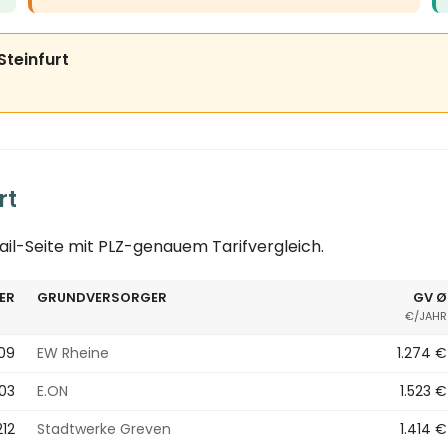
 Steinfurt
rt
ail-Seite mit PLZ-genauem Tarifvergleich.
ER
GRUNDVERSORGER
GV Ø
€/JAHR
09
EW Rheine
1.274 €
803
E.ON
1.523 €
212
Stadtwerke Greven
1.414 €