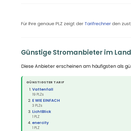
Für Ihre genaue PLZ zeigt der
Tarifrechner
den zust
Günstige Stromanbieter im Landk
Diese Anbieter erscheinen am häufigsten als g
GÜNSTIGSTER TARIF
Vattenfall
19 PLZs
E WIE EINFACH
3 PLZs
LichtBlick
1 PLZ
enercity
1 PLZ