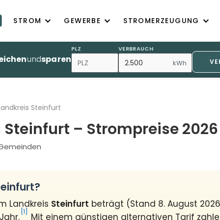
STROM
GEWERBE
STROMERZEUGUNG
PLZ
VERBRAUCH
eichen
und
sparen
VE
kWh
Landkreis Steinfurt
 Steinfurt – Strompreise 2026
4 Gemeinden
einfurt?
im Landkreis
Steinfurt
beträgt (Stand 8. August 202
[1]
Jahr.
Mit einem günstigen alternativen Tarif zahle