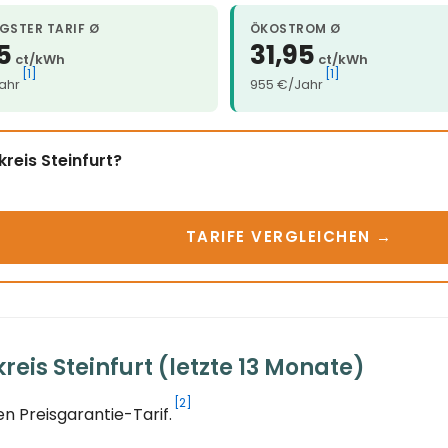
GSTER TARIF Ø
ÖKOSTROM Ø
5
31,95
ct/kWh
ct/kWh
[1]
[1]
ahr
955 €/Jahr
reis Steinfurt?
TARIFE VERGLEICHEN →
eis Steinfurt (letzte 13 Monate)
[2]
n Preisgarantie-Tarif.