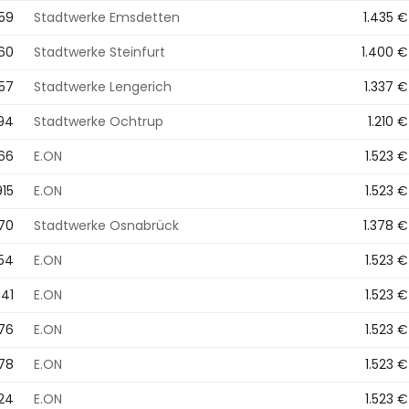
159
Stadtwerke Emsdetten
1.435 €
60
Stadtwerke Steinfurt
1.400 €
557
Stadtwerke Lengerich
1.337 €
94
Stadtwerke Ochtrup
1.210 €
166
E.ON
1.523 €
915
E.ON
1.523 €
770
Stadtwerke Osnabrück
1.378 €
654
E.ON
1.523 €
341
E.ON
1.523 €
876
E.ON
1.523 €
278
E.ON
1.523 €
024
E.ON
1.523 €