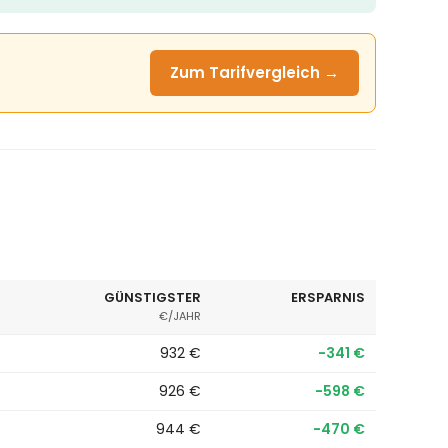
Zum Tarifvergleich →
GÜNSTIGSTER
ERSPARNIS
€/JAHR
932 €
−341 €
926 €
−598 €
944 €
−470 €