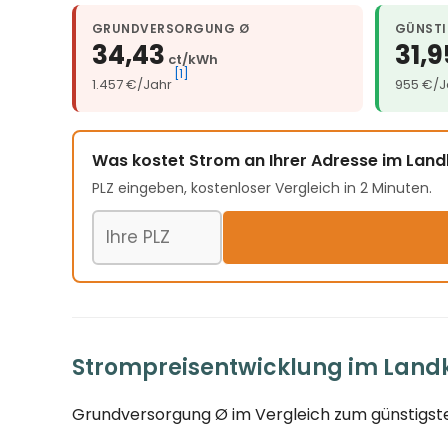
GRUNDVERSORGUNG Ø
GÜNSTI
34,43
31,9
ct/kWh
[1]
1.457 €/Jahr
955 €/J
Was kostet Strom an Ihrer Adresse im Landk
PLZ eingeben, kostenloser Vergleich in 2 Minuten.
Postleitzahl
Strompreisentwicklung im Landkr
Grundversorgung Ø im Vergleich zum günstigste