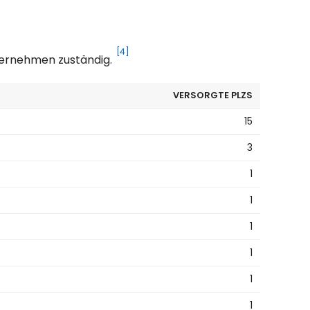
[4]
nternehmen zuständig.
VERSORGTE PLZS
15
3
1
1
1
1
1
1