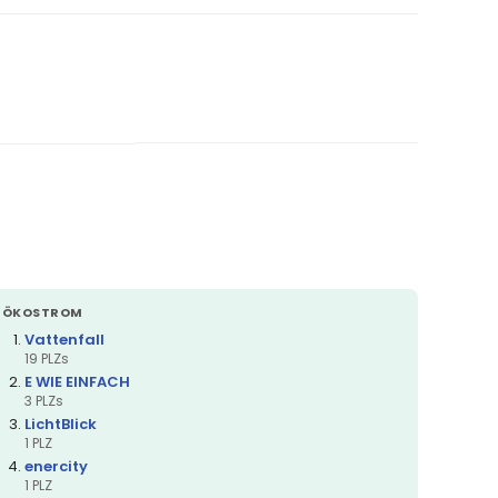
ÖKOSTROM
Vattenfall
19 PLZs
E WIE EINFACH
3 PLZs
LichtBlick
1 PLZ
enercity
1 PLZ