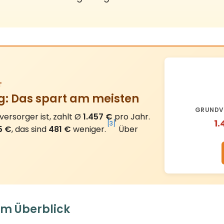
g: Das spart am meisten
GRUNDV
rsorger ist, zahlt Ø
1.457 €
pro Jahr.
1.
[3]
5 €
, das sind
481 €
weniger.
Über
im Überblick