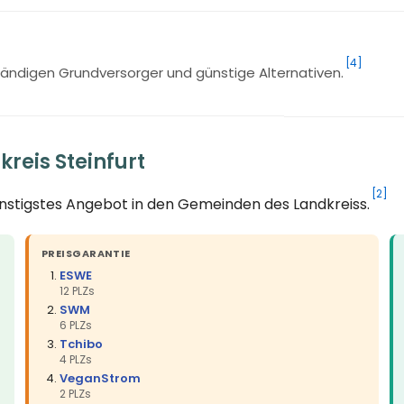
[4]
ändigen Grundversorger und günstige Alternativen.
reis Steinfurt
[2]
ünstigstes Angebot in den Gemeinden des Landkreiss.
PREISGARANTIE
ESWE
12 PLZs
SWM
6 PLZs
Tchibo
4 PLZs
VeganStrom
2 PLZs