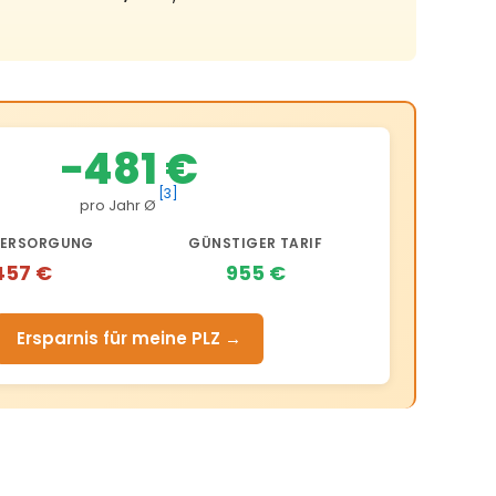
−481 €
[3]
pro Jahr Ø
ERSORGUNG
GÜNSTIGER TARIF
457 €
955 €
Ersparnis für meine PLZ →