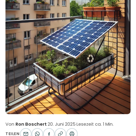
Von
Ron Boschert
·
20. Juni 2025
·
Lesezeit ca. 1 Min.
TEILEN