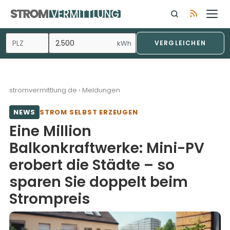
Zum
Inhalt
springen
kWh
VERGLEICHEN
stromvermittlung.de
›
Meldungen
NEWS
STROM SELBST ERZEUGEN
Eine Million
Balkonkraftwerke: Mini-PV
erobert die Städte – so
sparen Sie doppelt beim
Strompreis