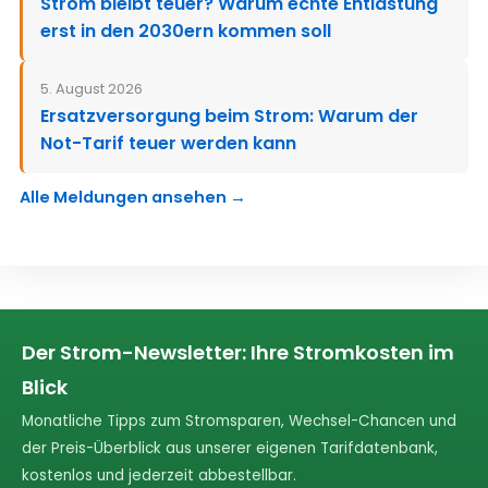
Strom bleibt teuer? Warum echte Entlastung
erst in den 2030ern kommen soll
5. August 2026
Ersatzversorgung beim Strom: Warum der
Not-Tarif teuer werden kann
Alle Meldungen ansehen →
Der Strom-Newsletter: Ihre Stromkosten im
Blick
Monatliche Tipps zum Stromsparen, Wechsel-Chancen und
der Preis-Überblick aus unserer eigenen Tarifdatenbank,
kostenlos und jederzeit abbestellbar.