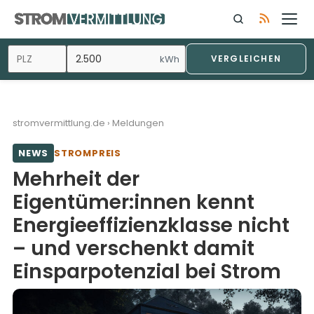
Zum
Inhalt
springen
kWh
VERGLEICHEN
stromvermittlung.de
›
Meldungen
NEWS
STROMPREIS
Mehrheit der
Eigentümer:innen kennt
Energieeffizienzklasse nicht
– und verschenkt damit
Einsparpotenzial bei Strom