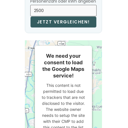
Personenzahl oder kWh angeben
JETZT VERGLEICHEN!
We need your
consent to load
the Google Maps
service!
This content is not
permitted to load due
to trackers that are not
disclosed to the visitor.
The website owner
needs to setup the site
with their CMP to add
this content to the list