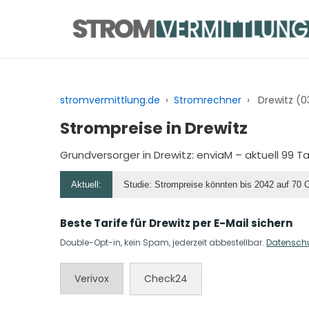
Zum
Inhalt
springen
stromvermittlung.de
›
Stromrechner
›
Drewitz (0
Strompreise in Drewitz
Grundversorger in Drewitz:
enviaM
– aktuell 99 T
Aktuell:
Studie: Strompreise könnten bis 2042 auf 70 
Beste Tarife für Drewitz per E-Mail sichern
Double-Opt-in, kein Spam, jederzeit abbestellbar.
Datensch
Verivox
Check24