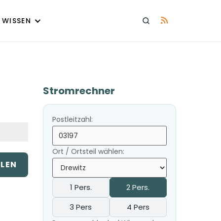
WISSEN
Stromrechner
Postleitzahl:
Ort / Ortsteil wählen:
ILEN
1 Pers.
2 Pers.
3 Pers
4 Pers