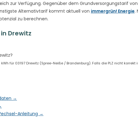
eich zur Verfügung. Gegenüber dem Grundversorgungstarif vo
nstigste Alternativtarif kommt aktuell von
immergrün! Energie
.
otenzial zu berechnen.
in Drewitz
ewitz?
Wh für 03197 Drewitz (Spree-Neiße / Brandenburg). Falls die PLZ nicht korrekt i
tdaten →
→
& Wechsel-Anleitung →