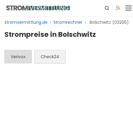
Zum
Inhalt
springen
stromvermittlung.de
›
Stromrechner
›
Bolschwitz (03205)
Strompreise in Bolschwitz
Verivox
Check24