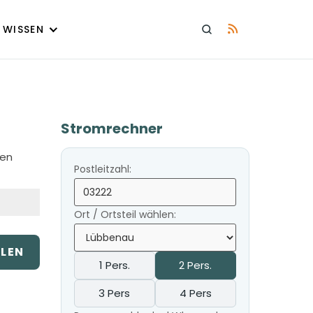
WISSEN
Stromrechner
den
Postleitzahl:
Ort / Ortsteil wählen:
ILEN
1 Pers.
2 Pers.
3 Pers
4 Pers