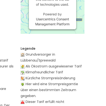
of technologies used.
Powered by
Usercentrics Consent
Management Platform
Legende
Grundversorger in
tarif
Lübbenau/Spreewald
eurer als
Als Ökostrom ausgewiesener Tarif
Klimafreundlicher Tarif
Kürzliche Strompreisänderung
Hier wird eine Strompreisgarntie
bare
über einen bestimmten Zeitraum
gegeben.
Dieser Tarif erfüllt nicht
g. Der