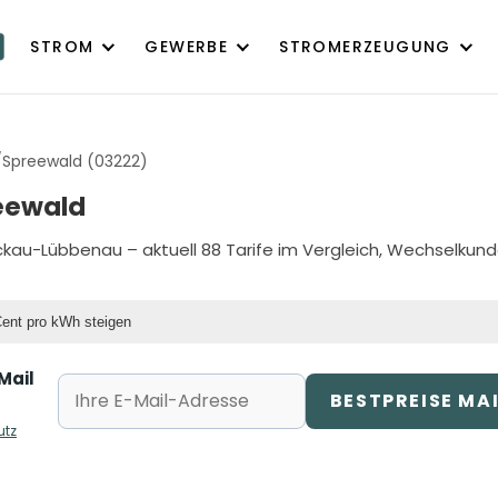
STROM
GEWERBE
STROMERZEUGUNG
Spreewald (03222)
eewald
ckau-Lübbenau
– aktuell 88 Tarife im Vergleich, Wechselkun
Cent pro kWh steigen
Mail
BESTPREISE MA
utz