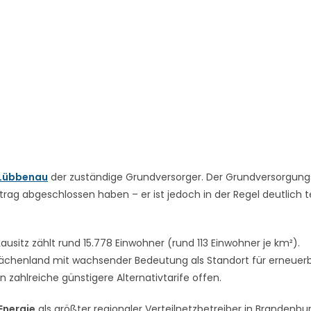
Lübbenau
der zuständige Grundversorger. Der Grundversorgungs
trag abgeschlossen haben – er ist jedoch in der Regel deutlich t
itz zählt rund 15.778 Einwohner (rund 113 Einwohner je km²).
lächenland mit wachsender Bedeutung als Standort für erneuer
n zahlreiche günstigere Alternativtarife offen.
 Energie
als größter regionaler Verteilnetzbetreiber in Brandenbur