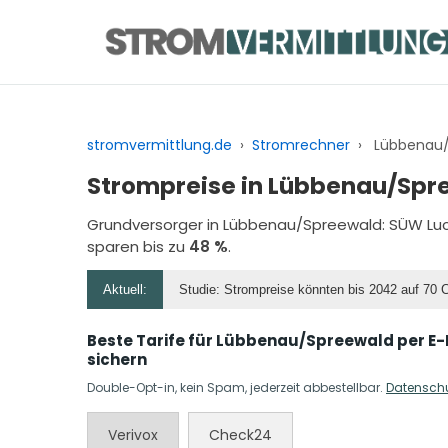
Zum
Inhalt
springen
stromvermittlung.de
›
Stromrechner
›
Lübbenau/
Strompreise in Lübbenau/Spr
Grundversorger in Lübbenau/Spreewald:
SÜW Lu
sparen bis zu
48 %
.
Aktuell:
Studie: Strompreise könnten bis 2042 auf 70 
Beste Tarife für Lübbenau/Spreewald per E-
sichern
Double-Opt-in, kein Spam, jederzeit abbestellbar.
Datensch
Verivox
Check24