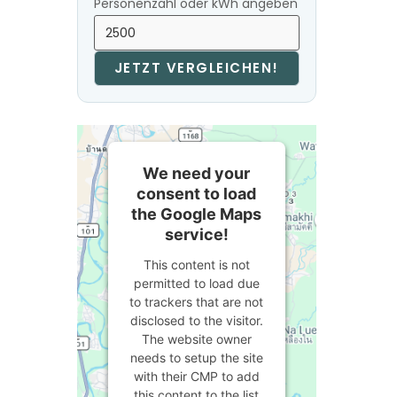
Personenzahl oder kWh angeben
JETZT VERGLEICHEN!
We need your
consent to load
the Google Maps
service!
This content is not
permitted to load due
to trackers that are not
disclosed to the visitor.
The website owner
needs to setup the site
with their CMP to add
this content to the list