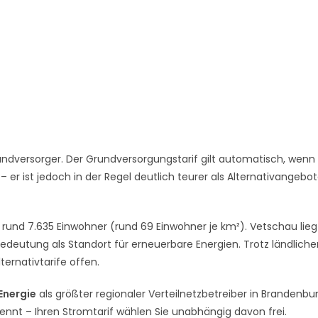
ndversorger. Der Grundversorgungstarif gilt automatisch, wenn 
er ist jedoch in der Regel deutlich teurer als Alternativangebo
rund 7.635 Einwohner (rund 69 Einwohner je km²). Vetschau liegt
eutung als Standort für erneuerbare Energien. Trotz ländliche
ternativtarife offen.
 Energie
als größter regionaler Verteilnetzbetreiber in Brandenbur
rennt – Ihren Stromtarif wählen Sie unabhängig davon frei.