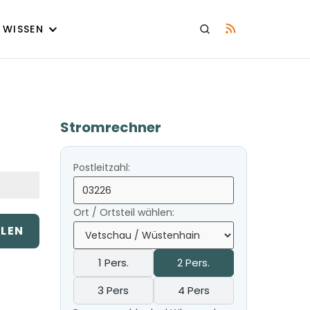
WISSEN
Stromrechner
Postleitzahl:
Ort / Ortsteil wählen:
ILEN
1 Pers.
2 Pers.
3 Pers
4 Pers