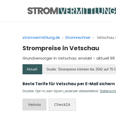
Zum
Inhalt
springen
stromvermittlung.de
›
Stromrechner
›
Vetschau 
Strompreise in Vetschau
Grundversorger in Vetschau:
enviaM
– aktuell 99
Aktuell:
Studie: Strompreise könnten bis 2042 auf 70 
Beste Tarife für Vetschau per E-Mail sichern
Double-Opt-in, kein Spam, jederzeit abbestellbar.
Datensch
Verivox
Check24