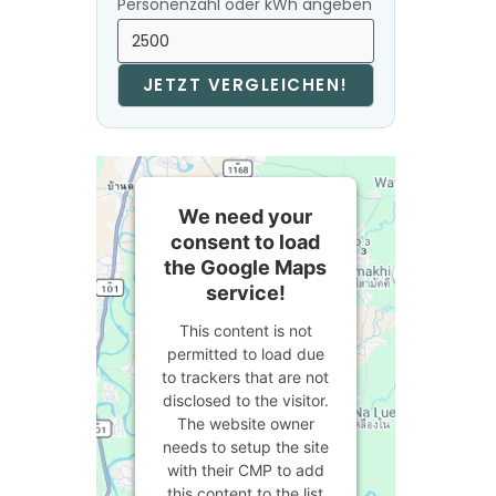
Personenzahl oder kWh angeben
JETZT VERGLEICHEN!
We need your
consent to load
the Google Maps
service!
This content is not
permitted to load due
to trackers that are not
disclosed to the visitor.
The website owner
needs to setup the site
with their CMP to add
this content to the list