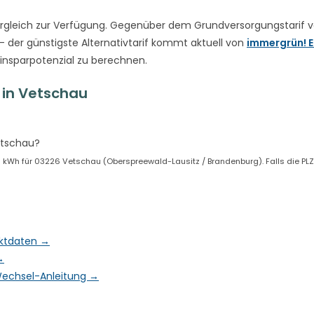
rgleich zur Verfügung. Gegenüber dem Grundversorgungstarif 
– der günstigste Alternativtarif kommt aktuell von
immergrün! E
Einsparpotenzial zu berechnen.
 in Vetschau
etschau?
kWh für 03226 Vetschau (Oberspreewald-Lausitz / Brandenburg). Falls die PLZ
rktdaten →
→
& Wechsel-Anleitung →