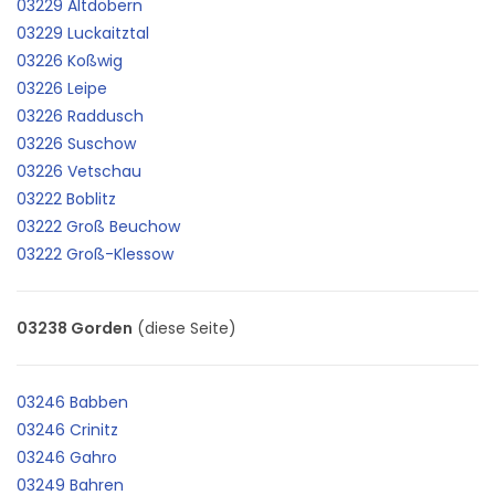
03229 Altdöbern
03229 Luckaitztal
03226 Koßwig
03226 Leipe
03226 Raddusch
03226 Suschow
03226 Vetschau
03222 Boblitz
03222 Groß Beuchow
03222 Groß-Klessow
03238 Gorden
(diese Seite)
03246 Babben
03246 Crinitz
03246 Gahro
03249 Bahren