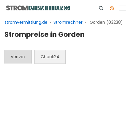
Zum
Inhalt
springen
stromvermittlung.de
›
Stromrechner
›
Gorden (03238)
Strompreise in Gorden
Verivox
Check24