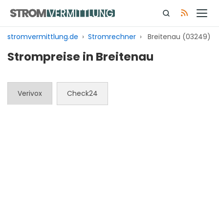
Zum
Inhalt
springen
stromvermittlung.de
›
Stromrechner
›
Breitenau (03249)
Strompreise in Breitenau
Verivox
Check24