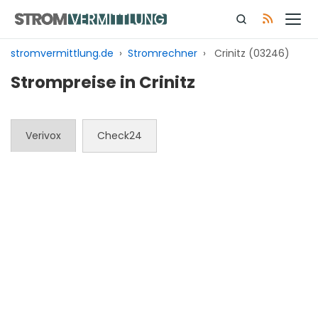
Zum
Inhalt
springen
stromvermittlung.de
›
Stromrechner
›
Crinitz (03246)
Strompreise in Crinitz
Verivox
Check24