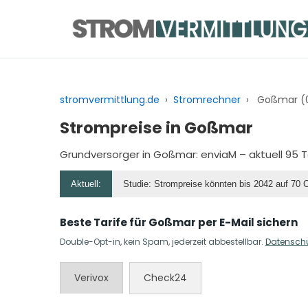
Zum
Inhalt
springen
stromvermittlung.de
›
Stromrechner
›
Goßmar (
Strompreise in Goßmar
Grundversorger in Goßmar:
enviaM
– aktuell 95 
Aktuell:
Studie: Strompreise könnten bis 2042 auf 70 
Beste Tarife für Goßmar per E-Mail sichern
Double-Opt-in, kein Spam, jederzeit abbestellbar.
Datensch
Verivox
Check24