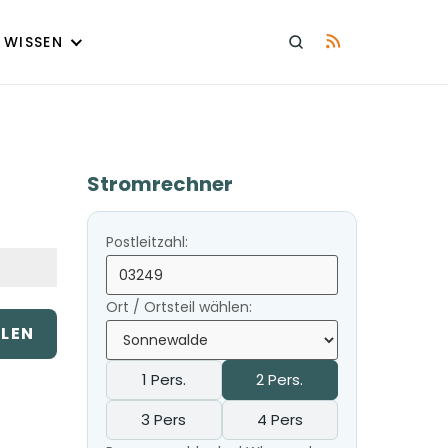
WISSEN
Stromrechner
Postleitzahl:
Ort / Ortsteil wählen:
ILEN
1 Pers.
2 Pers.
3 Pers
4 Pers