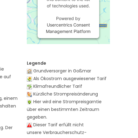
of technologies used.
Powered by
Usercentrics Consent
Management Platform
Legende
ie
Grundversorger in Goßmar
te auf
Als Ökostrom ausgewiesener Tarif
Klimafreundlicher Tarif
Kürzliche Strompreisänderung
g, einem
Hier wird eine Strompreisgarntie
ushalten
über einen bestimmten Zeitraum
gegeben.
Dieser Tarif erfüllt nicht
g. Der
unsere Verbraucherschutz-