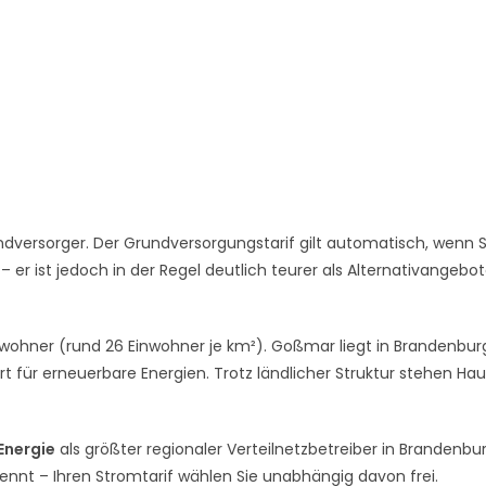
dversorger. Der Grundversorgungstarif gilt automatisch, wenn S
er ist jedoch in der Regel deutlich teurer als Alternativangebo
inwohner (rund 26 Einwohner je km²). Goßmar liegt in Brandenbur
 für erneuerbare Energien. Trotz ländlicher Struktur stehen Ha
 Energie
als größter regionaler Verteilnetzbetreiber in Brandenbur
rennt – Ihren Stromtarif wählen Sie unabhängig davon frei.