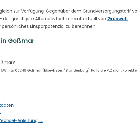
gleich zur Verfügung. Gegenüber dem Grundversorgungstarif v
– der günstigste Alternativtarif kommt aktuell von
Grünwelt
r persönliches Einsparpotenzial zu berechnen.
 in Goßmar
Goßmar?
Wh für 03249 Goßmar (Elbe-Elster / Brandenburg). Falls die PLZ nicht korrekt i
ktdaten →
→
& Wechsel-Anleitung →