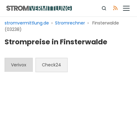
Zum
Inhalt
springen
stromvermittlung.de
›
Stromrechner
›
Finsterwalde
(03238)
Strompreise in Finsterwalde
Verivox
Check24