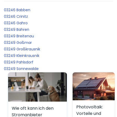
03246 Babben
03246 Crinitz
03246 Gahro
03249 Bahren
03249 Breitenau
03249 Goßmar
03249 Großkrausnik
03249 Kleinkrausnik
03249 Pahlsdorf
03249 Sonnewalde
Photovoltaik:
Wie oft kann ich den
Vorteile und
Stromanbieter